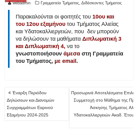
,
webadmin
Γραμματεία Τμήματος
Διδάσκοντες Τμήματος
Παρακαλούνται οι φοιτητές του
10ου και
του 12ου εξαμήνου
του Τμήματος Αλιείας
και Υδατοκαλλιεργειών, που δεν μπορούν
να δηλώσουν τα μαθήματα
Διπλωματική 3
και Διπλωματική 4,
να το
γνωστοποιήσουν
άμεσα
στη Γραμματεία
του Τμήματος,
με email
.
Πλοήγηση
Έναρξη Περιόδου
Προσωρινά Αποτελέσματα Επιλογή
άρθρων
Δηλώσεων και Διανομών
Συμμετοχή στο Μάθημα της Πρακ
Συγγραμμάτων Εαρινού
Άσκησης Τμήματος Αλιεί
Εξαμήνου 2024-2025
Υδατοκαλλιεργειών Ακαδ. Έτους
2