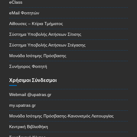
eClass
eMail Φοιτητών
Αίθουσες – Κτίρια Τμήματος
Σύστημα Υποβολής Αιτήσεων Σίτισης
Σύστημα Υποβολής Αιτήσεων Στέγασης
Μονάδα Ισότιμης Πρόσβασης
Συνήγορος Φοιτητή
Χρήσιμοι Σύνδεσμοι
Webmail @upatras.gr
my.upatras.gr
Μονάδα Ισότιμης Πρόσβασης-Κανονισμός Λειτουργίας
Κεντρική Βιβλιοθήκη