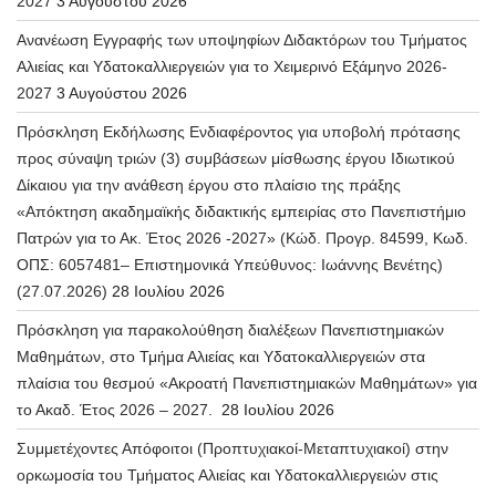
2027
3 Αυγούστου 2026
Ανανέωση Εγγραφής των υποψηφίων Διδακτόρων του Τμήματος
Αλιείας και Υδατοκαλλιεργειών για το Χειμερινό Εξάμηνο 2026-
2027
3 Αυγούστου 2026
Πρόσκληση Εκδήλωσης Ενδιαφέροντος για υποβολή πρότασης
προς σύναψη τριών (3) συμβάσεων μίσθωσης έργου Ιδιωτικού
Δίκαιου για την ανάθεση έργου στο πλαίσιο της πράξης
«Απόκτηση ακαδημαϊκής διδακτικής εμπειρίας στο Πανεπιστήμιο
Πατρών για το Ακ. Έτος 2026 -2027» (Κώδ. Προγρ. 84599, Κωδ.
ΟΠΣ: 6057481– Επιστημονικά Υπεύθυνος: Ιωάννης Βενέτης)
(27.07.2026)
28 Ιουλίου 2026
Πρόσκληση για παρακολούθηση διαλέξεων Πανεπιστημιακών
Μαθημάτων, στο Τμήμα Αλιείας και Υδατοκαλλιεργειών στα
πλαίσια του θεσμού «Ακροατή Πανεπιστημιακών Μαθημάτων» για
το Ακαδ. Έτος 2026 – 2027.
28 Ιουλίου 2026
Συμμετέχοντες Απόφοιτοι (Προπτυχιακοί-Μεταπτυχιακοί) στην
ορκωμοσία του Τμήματος Αλιείας και Υδατοκαλλιεργειών στις