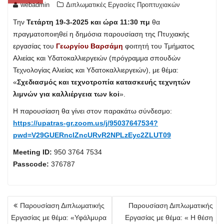
webadmin
Διπλωματικές Εργασίες Προπτυχιακών
Την
Τετάρτη 19-3-2025 και ώρα 11:30 πμ
θα
πραγματοποιηθεί η δημόσια παρουσίαση της Πτυχιακής
εργασίας του
Γεωργίου Βαρσάμη
φοιτητή του Τμήματος
Αλιείας και Υδατοκαλλιεργειών (πρόγραμμα σπουδών
Τεχνολογίας Αλιείας και Υδατοκαλλιεργειών), με θέμα:
«
Σχεδιασμός και τεχνοτροπία κατασκευής τεχνητών
λιμνών για καλλιέργεια των koi
».
Η παρουσίαση θα γίνει στον παρακάτω σύνδεσμο:
https://upatras-gr.zoom.us/j/95037647534?
pwd=V29GUERnclZncURvR2NPLzEyc2ZLUT09
Meeting ID:
950 3764 7534
Passcode:
376787
Πλοήγηση
Παρουσίαση Διπλωματικής
Παρουσίαση Διπλωματικής
άρθρων
Εργασίας με θέμα: «Υφάλμυρα
Εργασίας με θέμα: « Η θέση