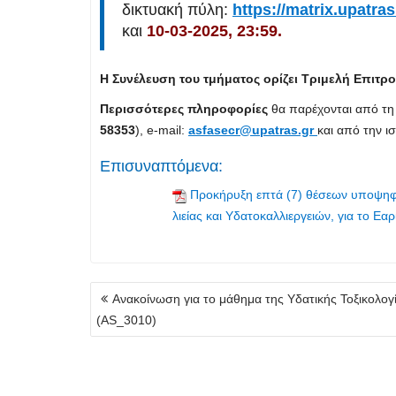
δικτυακή πύλη:
https://matrix.upatr
και
10-03-2025, 23:59.
Η Συνέλευση του τμήματος ορίζει Τριμελή Επιτ
Περισσότερες πληροφορίες
θα παρέχονται από τη 
58353
), e-mail:
asfasecr@upatras.gr
και από την ι
Επισυναπτόμενα:
Προκήρυξη επτά (7) θέσεων υποψηφ
λιείας και Υδατοκαλλιεργειών, για το 
Πλοήγηση
Ανακοίνωση για το μάθημα της Υδατικής Τοξικολογ
άρθρων
(AS_3010)