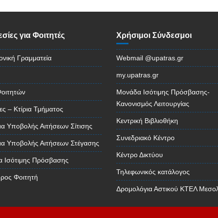
σίες για Φοιτητές
Χρήσιμοι Σύνδεσμοι
ονική Γραμματεία
Webmail @upatras.gr
my.upatras.gr
Φοιτητών
Μονάδα Ισότιμης Πρόσβασης-
Κανονισμός Λειτουργίας
ες – Κτίρια Τμήματος
Κεντρική Βιβλιοθήκη
α Υποβολής Αιτήσεων Σίτισης
Συνεδριακό Κέντρο
α Υποβολής Αιτήσεων Στέγασης
Κέντρο Δικτύου
 Ισότιμης Πρόσβασης
Τηλεφωνικός κατάλογος
ρος Φοιτητή
Δρομολόγια Αστικού ΚΤΕΛ Μεσο