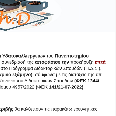
αι Υδατοκαλλιεργειών
του
Πανεπιστημίου
5 συνεδρίασή της
αποφάσισε την
προκήρυξη
επτά
στο Πρόγραμμα Διδακτορικών Σπουδών (Π.Δ.Σ.),
αρινό εξάμηνο)
, σύμφωνα με τις διατάξεις της υπ’
 Κανονισμού Διδακτορικών Σπουδών
(ΦΕΚ 1344/
υ Νόμου 4957/2022
(ΦΕΚ 141/21-07-2022)
.
τριβής
θα καλύπτουν τις παρακάτω ερευνητικές