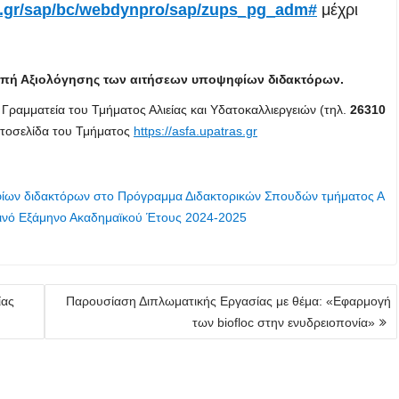
as.gr/sap/bc/webdynpro/sap/zups_pg_adm#
μέχρι
ροπή Αξιολόγησης των αιτήσεων υποψηφίων διδακτόρων.
Γραμματεία του Τμήματος Αλιείας και Υδατοκαλλιεργειών (τηλ.
26310
στοσελίδα του Τμήματος
https://asfa.upatras.gr
ίων διδακτόρων στο Πρόγραμμα Διδακτορικών Σπουδών τμήματος Α
Εαρινό Εξάμηνο Ακαδημαϊκού Έτους 2024-2025
ίας
Παρουσίαση Διπλωματικής Εργασίας με θέμα: «Εφαρμογή
των biofloc στην ενυδρειοπονία»