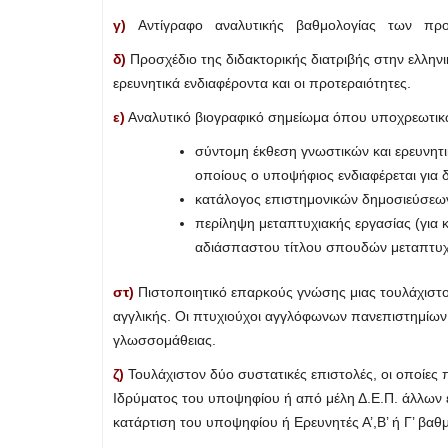
γ)
Αντίγραφο αναλυτικής βαθμολογίας των προ
δ)
Προσχέδιο της διδακτορικής διατριβής στην ελλην
ερευνητικά ενδιαφέροντα και οι προτεραιότητες.
ε)
Αναλυτικό βιογραφικό σημείωμα όπου υποχρεωτικ
σύντομη έκθεση γνωστικών και ερευνητι
οποίους ο υποψήφιος ενδιαφέρεται για 
κατάλογος επιστημονικών δημοσιεύσεω
περίληψη μεταπτυχιακής εργασίας (για κ
αδιάσπαστου τίτλου σπουδών μεταπτυχ
στ)
Πιστοποιητικό επαρκούς γνώσης μιας τουλάχιστ
αγγλικής. Οι πτυχιούχοι αγγλόφωνων πανεπιστημίω
γλωσσομάθειας.
ζ)
Τουλάχιστον δύο συστατικές επιστολές, οι οποίες
Ιδρύματος του υποψηφίου ή από μέλη Δ.Ε.Π. άλλων ε
κατάρτιση του υποψηφίου ή Ερευνητές Α’,Β’ ή Γ’ βαθ