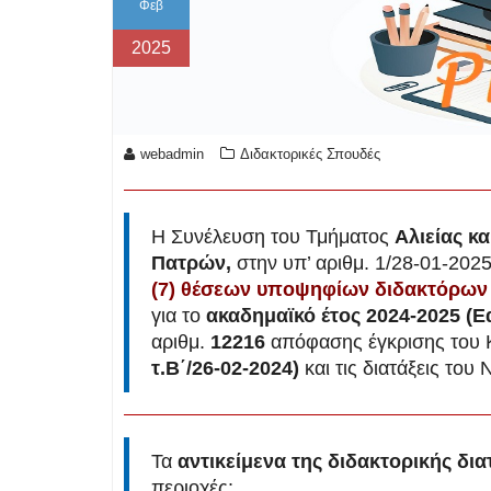
Φεβ
2025
webadmin
Διδακτορικές Σπουδές
Η Συνέλευση του Τμήματος
Αλιείας κ
Πατρών,
στην υπ’ αριθμ. 1/28-01-202
(7) θέσεων υποψηφίων διδακτόρων
για το
ακαδημαϊκό έτος 2024-2025 (Ε
αριθμ.
12216
απόφασης έγκρισης του
τ.Β΄/26-02-2024)
και τις διατάξεις το
Τα
αντικείμενα της διδακτορικής δια
περιοχές: