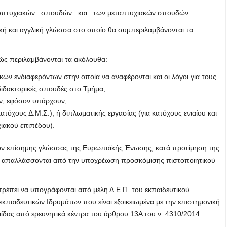
πτυχιακών σπουδών και των μεταπτυχιακών σπουδών.
ική και αγγλική γλώσσα στο οποίο θα συμπεριλαμβάνονται τα
ώς περιλαμβάνονται τα ακόλουθα:
κών ενδιαφερόντων στην οποία να αναφέρονται και οι λόγοι για τους
διδακτορικές σπουδές στο Τμήμα,
ν, εφόσον υπάρχουν,
ατόχους Δ.Μ.Σ.), ή διπλωματικής εργασίας (για κατόχους ενιαίου και
ιακού επιπέδου).
ον επίσημης γλώσσας της Ευρωπαϊκής Ένωσης, κατά προτίμηση της
ν απαλλάσσονται από την υποχρέωση προσκόμισης πιστοποιητικού
 πρέπει να υπογράφονται από μέλη Δ.Ε.Π. του εκπαιδευτικού
κπαιδευτικών Ιδρυμάτων που είναι εξοικειωμένα με την επιστημονική
μίδας από ερευνητικά κέντρα του άρθρου 13Α του ν. 4310/2014.