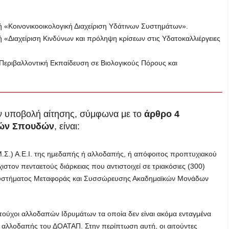
χή «Κοινονικοοικολογική Διαχείριση Υδάτινων Συστημάτων».
χή «Διαχείριση Κινδύνων και πρόληψη κρίσεων στις Υδατοκαλλιέργειες
«Περιβαλλοντική Εκπαίδευση σε Βιολογικούς Πόρους και
ν υποβολή αίτησης, σύμφωνα με το
άρθρο 4
κών Σπουδών
, είναι:
Σ.) Α.Ε.Ι. της ημεδαπής ή αλλοδαπής, ή απόφοιτος προπτυχιακού
στον πενταετούς διάρκειας που αντιστοιχεί σε τριακόσιες (300)
Συστήματος Μεταφοράς και Συσσώρευσης Ακαδημαϊκών Μονάδων
τούχοι αλλοδαπών Ιδρυμάτων τα οποία δεν είναι ακόμα ενταγμένα
αλλοδαπής του ΔΟΑΤΑΠ. Στην περίπτωση αυτή, οι αιτούντες