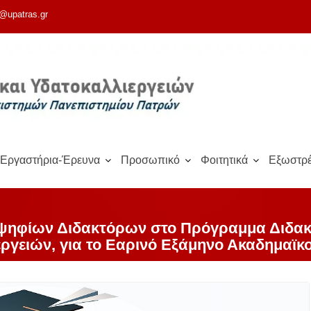
@upatras.gr
Εργαστήρια-Έρευνα
Προσωπικό
Φοιτητικά
Εξωστρέ
οψηφίων Διδακτόρων στο Πρόγραμμα Διδα
εργειών, για το Εαρινό Εξάμηνο Ακαδημαϊκ