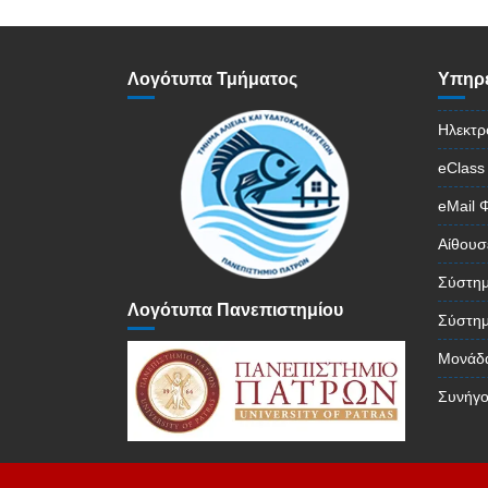
Λογότυπα Τμήματος
Υπηρε
Ηλεκτρ
eClass
eMail 
Αίθουσ
Σύστημ
Λογότυπα Πανεπιστημίου
Σύστημ
Μονάδα
Συνήγο