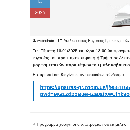
Ιαν
2025
webadmin
Διπλωματικές Εργασίες Προπτυχιακών
Την
Πέμπτη 16/01/2025 και ώρα 13:00
θα πραγματο
εργασίας του προπτυχιακού φοιτητή Τμήματος Αλιεία
μορφομετρικών παραμέτρων του μπλε καβουριού 
Η παρουσίαση θα γίνει στον παρακάτω σύνδεσμο:
https://upatras-gr.zoom.us/j/955116
pwd=MG1Zd2bB0eHZa0afXwClhk9oc
Πλοήγηση
Πρόγραμμα χορήγησης υποτροφιών σε επιμελείς
άρθρων