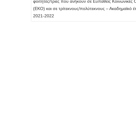
φοιτητές/τριες που ανήκουν σε Ευπαθείς Κοινωνικές
(ΕΚΟ) και σε τρίτεκνους/πολύτεκνους – Ακαδημαϊκό έ
2021-2022