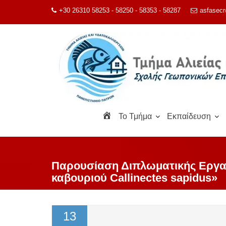
Μεταπηδήστε
+30 26310 58253 - 58250 - 58353 - 58287
asfasecr
στο
περιεχόμενο
Α
To Τμήμα
Εκπαίδευση
ρ
χ
ι
κ
Παρουσίαση Διπλωματικής Εργασ
ή
καβουριού Callinectes sapidus»
13