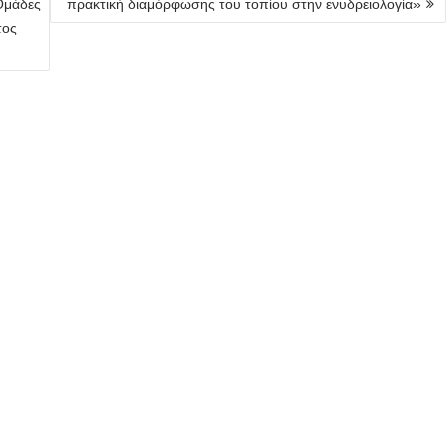
 Ομάδες
πρακτική διαμόρφωσης του τοπίου στην ενυδρειολογία»
τος