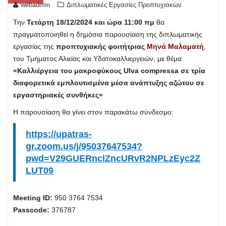
webadmin
Διπλωματικές Εργασίες Προπτυχιακών
Την
Τετάρτη 18/12/2024 και ώρα 11:00 πμ
θα
πραγματοποιηθεί η δημόσια παρουσίαση της διπλωματικής
εργασίας της
προπτυχιακής φοιτήτριας
Μηνά Μαλαματή
,
του Τμήματος Αλιείας και Υδατοκαλλιεργειών, με θέμα
«Καλλιέργεια του μακροφύκους Ulva compressa σε τρία
διαφορετικά εμπλουτισμένα μέσα ανάπτυξης αζώτου σε
εργαστηριακές συνθήκες»
Η παρουσίαση θα γίνει στον παρακάτω σύνδεσμο:
https://upatras-
gr.zoom.us/j/95037647534?
pwd=V29GUERnclZncURvR2NPLzEyc2Z
LUT09
Meeting ID:
950 3764 7534
Passcode:
376787