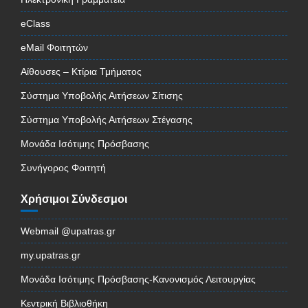
eClass
eMail Φοιτητών
Αίθουσες – Κτίρια Τμήματος
Σύστημα Υποβολής Αιτήσεων Σίτισης
Σύστημα Υποβολής Αιτήσεων Στέγασης
Μονάδα Ισότιμης Πρόσβασης
Συνήγορος Φοιτητή
Χρήσιμοι Σύνδεσμοι
Webmail @upatras.gr
my.upatras.gr
Μονάδα Ισότιμης Πρόσβασης-Κανονισμός Λειτουργίας
Κεντρική Βιβλιοθήκη