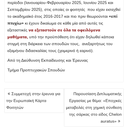
περίοδοι (Ιανουαρίου-Φεβρουαρίου 2025, Ιουνίου 2025 και
Σεπτεμβρίου 2025), στις οποίες οι φοιτητές που είχαν εισαχθεί
το ακαδημαϊκό έτος 2016-2017 και πιο πριν θεωρούνται
«επί
πτυχίω»
κι έχουν δικαίωμα σε κάθε μία από αυτές τις
εξεταστικές
να εξεταστούν σε όλα τα οφειλόμενα
μαθήματα,
υπό την προϋπόθεση ότι είχαν δηλωθεί κάποια
στιγμή στη διάρκεια των σπουδών τους, ανεξαρτήτως του
εξαμήνου διδασκαλίας τους (χειμερινό ή εαρινό).
Από τη Διεύθυνση Εκπαίδευσης και Έρευνας
Τμήμα Προπτυχιακών Σπουδών
Πλοήγηση
Συμμετοχή στην έρευνα για
Παρουσίαση Διπλωματικής
άρθρων
την Ευρωπαϊκή Κάρτα
Εργασίας με θέμα: «Εποχικές
Φοιτητών
μεταβολές στη χημική σύνθεση
της σάρκας στο είδος Chelon
auratus»