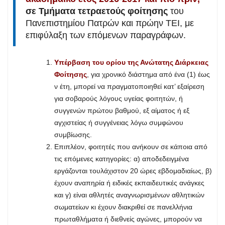
σε Τμήματα τετραετούς φοίτησης
του
Πανεπιστημίου Πατρών και πρώην ΤΕΙ, με
επιφύλαξη των επόμενων παραγράφων.
Υπέρβαση του ορίου της Ανώτατης Διάρκειας
Φοίτησης
, για χρονικό διάστημα από ένα (1) έως
ν έτη, μπορεί να πραγματοποιηθεί κατ’ εξαίρεση
για σοβαρούς λόγους υγείας φοιτητών, ή
συγγενών πρώτου βαθμού, εξ αίματος ή εξ
αγχιστείας ή συγγένειας λόγω συμφώνου
συμβίωσης.
Επιπλέον, φοιτητές που ανήκουν σε κάποια από
τις επόμενες κατηγορίες: α) αποδεδειγμένα
εργάζονται τουλάχιστον 20 ώρες εβδομαδιαίως, β)
έχουν αναπηρία ή ειδικές εκπαιδευτικές ανάγκες
και γ) είναι αθλητές αναγνωρισμένων αθλητικών
σωματείων κι έχουν διακριθεί σε πανελλήνια
πρωταθλήματα ή διεθνείς αγώνες, μπορούν να