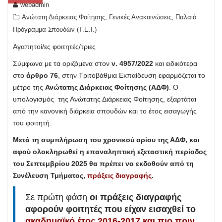
webadmin
,
,
Ανώτατη Διάρκειας Φοίτησης
Γενικές Ανακοινώσεις
Παλαιό
Πρόγραμμα Σπουδών (T.E.I.)
Αγαπητοί/ες φοιτητές/τριες
Σύμφωνα με τα οριζόμενα στον
ν. 4957/2022
και ειδικότερα
στο
άρθρο 76
, στην Τριτοβάθμια Εκπαίδευση εφαρμόζεται το
μέτρο της
Ανώτατης Διάρκειας Φοίτησης (ΑΔΦ)
. Ο
υπολογισμός της Ανώτατης Διάρκειας Φοίτησης, εξαρτάται
από την κανονική διάρκεια σπουδών και το έτος εισαγωγής
του φοιτητή.
Μετά τη συμπλήρωση του χρονικού ορίου της ΑΔΦ, και
αφού ολοκληρωθεί η επαναληπτική εξεταστική περίοδος
του Σεπτεμβρίου 2025 θα πρέπει να εκδοθούν από τη
Συνέλευση Τμήματος,
πράξεις διαγραφής
.
Σε πρώτη φάση
οι πράξεις διαγραφής
αφορούν φοιτητές που είχαν εισαχθεί το
ακαδημαϊκό έτος 2016-2017 και πιο πριν,