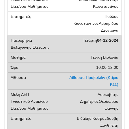
Κωνσταντίνος
Πούλος
ΚωνσταντίνοςΑβραμίδου
Δέσποινα
Τετάρτη
04-12-2024
Γενική Βιολογία
10:00-12:00
Αίθουσα Προβολών
(Κτίριο
Κ11)
Λουκοβίτης
ΔημήτριοςΘεοδώρου
Ιωάννης
Βιδάλης ΚοσμάςΔουβή
Ξανθίππη