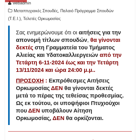
webadmin
,
Μεταπτυχιακές Σπουδές
Παλαιό Πρόγραμμα Σπουδών
,
(T.E.I.)
Τελετές Ορκωμοσίας
Σας ενημερώνουμε ότι οι
αιτήσεις
για την
απονομή τίτλων σπουδών
,
θα γίνονται
δεκτές
στη Γραμματεία του Τμήματος
Αλιείας και Υδατοκαλλιεργειών
από την
Τετάρτη 6-11-2024 έως και την Τετάρτη
13/11/2024 και ώρα 24:00 μ.μ..
ΠΡΟΣΟΧΗ
:
Εκπρόθεσμες Αιτήσεις
Ορκωμοσίας
ΔΕΝ
θα γίνονται δεκτές
μετά το πέρας της τεθείσας προθεσμίας.
Ως εκ τούτου, οι υποψήφιοι Πτυχιούχοι
που
ΔΕΝ
υποβάλουν Αίτηση
Ορκωμοσίας,
ΔΕΝ
θα ορκίζονται.