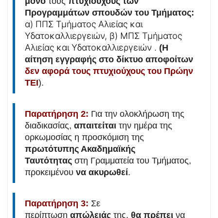
μόνο
τους
πτυχιούχους των
Προγραμμάτων σπουδών του
Τμήματος:
α) ΠΠΣ Τμήματος Αλιείας και
Υδατοκαλλιεργειών,
β) ΜΠΣ Τμήματος
Αλιείας και Υδατοκαλλιεργειών .
(Η
αίτηση εγγραφής στο δίκτυο αποφοίτων
δεν αφορά τους πτυχιούχους του Πρώην
ΤΕΙ
).
Παρατήρηση 2:
Για την ολοκλήρωση της
διαδικασίας,
απαιτείται
την ημέρα της
ορκωμοσίας η προσκόμιση της
πρωτότυπης Ακαδημαϊκής
Ταυτότητας
στη Γραμματεία του Τμήματος,
προκειμένου
να ακυρωθεί
.
Παρατήρηση 3:
Σε
περίπτωση
απώλειάς
της,
θα πρέπει
να