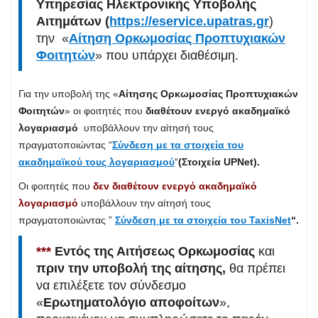
Υπηρεσίας Ηλεκτρονικής Υποβολής
Αιτημάτων (
https://eservice.upatras.gr
)
την «
Αίτηση Ορκωμοσίας Προπτυχιακών
Φοιτητών
» που υπάρχει διαθέσιμη.
Για την υποβολή της «
Αίτησης Ορκωμοσίας Προπτυχιακών
Φοιτητών
» οι φοιτητές που
διαθέτουν ενεργό ακαδημαϊκό
λογαριασμό
υποβάλλουν την αίτησή τους
πραγματοποιώντας “
Σύνδεση με τα στοιχεία του
ακαδημαϊκού τους λογαριασμού
“
(Στοιχεία UPNet).
Οι φοιτητές που
δεν
διαθέτουν
ενεργό ακαδημαϊκό
λογαριασμό
υποβάλλουν την αίτησή τους
πραγματοποιώντας ”
Σύνδεση με τα στοιχεία του TaxisNet
“.
***
Εντός της Αιτήσεως Ορκωμοσίας
και
πριν την υποβολή της αίτησης,
θα πρέπει
να επιλέξετε τον σύνδεσμο
«
Ερωτηματολόγιο αποφοίτων
»,