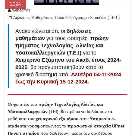
2024
webadmin
,
Δηλώσεις Μαθημάτων
Παλαιό Πρόγραμμα Σπουδών (T.E.I.)
Ανακοινώνεται ότι, οι
δηλώσεις
μαθημάτων
για τους φοιτητές
πρώην
τμήματος Τεχνολογίας Αλιείας και
Υδατοκαλλιεργειών (Τ.Ε.Ι)
για το
Χειμερινό Εξάμηνο του Ακαδ. έτους 2024-
2025
θα πραγματοποιηθούν κατά το
χρονικό διάστημα από
Δευτέρα 04-11-2024
έως την Κυριακή 15-12-2024.
Οι φοιτητές του
πρώην Τεχνολογίας Αλιείας και
Υδατοκαλλιεργειών
(ΤΕΙ), θα πρέπει να δηλώσουν τα
μαθήματα του
χειμερινού εξαμήνου
στην
Υπηρεσία e-
students
χρησιμοποιώντας τα
προσωπικά στοιχεία UPnet
Πανεπιστημίου
που διαθέτουν , μέσω του συνδέσμου