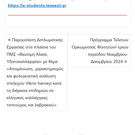
https://e-students.teiwest.gr
Πλοήγηση
Παρουσίαση Διπλωματικής
Πρόγραμμα Τελετών
άρθρων
Εργασίας στα πλαίσια του
Ορκωμοσίας Φοιτητών/-τριών
ΠΜΣ «Βιώσιμη Αλιεία,
περιόδου Νοεμβρίου-
Υδατοκαλλιέργεια» με θέμα:
Δεκεμβρίου 2024
«Απομόνωση, χαρακτηρισμός
και φυλογενετική ανάλυση
στελεχών Vibrio harveyi κατά
τη διάρκεια επιδημιών σε
ελληνικές καλλιέργειες
τσιπούρας και λαβρακιού»