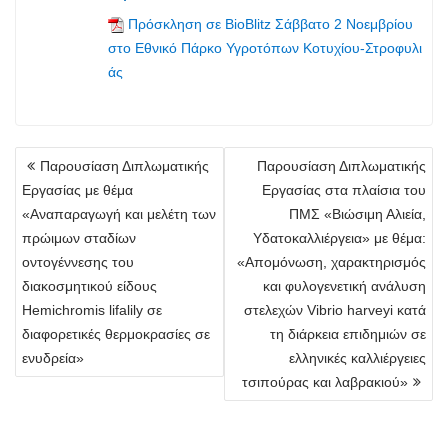
Πρόσκληση σε BioBlitz Σάββατο 2 Νοεμβρίου
στο Εθνικό Πάρκο Υγροτόπων Κοτυχίου-Στροφυλι
άς
Πλοήγηση
Παρουσίαση Διπλωματικής
Παρουσίαση Διπλωματικής
άρθρων
Εργασίας με θέμα
Εργασίας στα πλαίσια του
«Αναπαραγωγή και μελέτη των
ΠΜΣ «Βιώσιμη Αλιεία,
πρώιμων σταδίων
Υδατοκαλλιέργεια» με θέμα:
οντογέννεσης του
«Απομόνωση, χαρακτηρισμός
διακοσμητικού είδους
και φυλογενετική ανάλυση
Hemichromis lifalily σε
στελεχών Vibrio harveyi κατά
διαφορετικές θερμοκρασίες σε
τη διάρκεια επιδημιών σε
ενυδρεία»
ελληνικές καλλιέργειες
τσιπούρας και λαβρακιού»