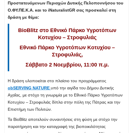
Προστατευόμενων Περιοχών Δυτικής Πελοποννήσου του
Ο.ΦΥ.ΠΕ.Κ.Α. και το iNaturalistGR σας προσκαλεί στη
δράση με θέμα:
BioBlitz
στο Εθνικό Πάρκο Υγροτόπων
Κοτυχίου – Στροφυλιάς
Εθνικό
Πάρκο
Υγροτόπων Κοτυχίου –
Στροφυλιάς,
Σάββατο 2 Νοεμβρίου, 11:00 π.μ.
Η δράση υλοποιείται στο πλαίσιο του προγράμματος
obSERVING NATURE
υπό την αιγίδα του Δήμου Δυτικής
Αχαΐας, με στόχο τη γνωριμία με το Εθνικό Πάρκο Υγροτόπων
Κοτυχίου – Στροφυλιάς δίπλα στην πόλη της Πάτρας και την
Επιστήμη των Πολιτών.
Τα BioBlitz αποτελούν συναντήσεις στη φύση με στόχο την
παρατήρηση και την καταγραφή της βιοποικιλότητας