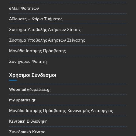
eMail Φοιτητών
Αίθουσες – Κτίρια Τμήματος
Σύστημα Υποβολής Αιτήσεων Σίτισης
Σύστημα Υποβολής Αιτήσεων Στέγασης
Μονάδα Ισότιμης Πρόσβασης
Συνήγορος Φοιτητή
Χρήσιμοι Σύνδεσμοι
Webmail @upatras.gr
my.upatras.gr
Μονάδα Ισότιμης Πρόσβασης-Κανονισμός Λειτουργίας
Κεντρική Βιβλιοθήκη
Συνεδριακό Κέντρο