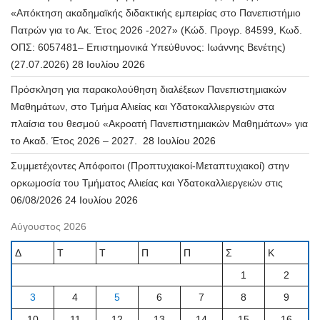
«Απόκτηση ακαδημαϊκής διδακτικής εμπειρίας στο Πανεπιστήμιο
Πατρών για το Ακ. Έτος 2026 -2027» (Κώδ. Προγρ. 84599, Κωδ.
ΟΠΣ: 6057481– Επιστημονικά Υπεύθυνος: Ιωάννης Βενέτης)
(27.07.2026)
28 Ιουλίου 2026
Πρόσκληση για παρακολούθηση διαλέξεων Πανεπιστημιακών
Μαθημάτων, στο Τμήμα Αλιείας και Υδατοκαλλιεργειών στα
πλαίσια του θεσμού «Ακροατή Πανεπιστημιακών Μαθημάτων» για
το Ακαδ. Έτος 2026 – 2027.
28 Ιουλίου 2026
Συμμετέχοντες Απόφοιτοι (Προπτυχιακοί-Μεταπτυχιακοί) στην
ορκωμοσία του Τμήματος Αλιείας και Υδατοκαλλιεργειών στις
06/08/2026
24 Ιουλίου 2026
Αύγουστος 2026
Δ
Τ
Τ
Π
Π
Σ
Κ
1
2
3
4
5
6
7
8
9
10
11
12
13
14
15
16