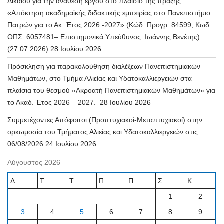
Δίκαιου για την ανάθεση έργου στο πλαίσιο της πράξης
«Απόκτηση ακαδημαϊκής διδακτικής εμπειρίας στο Πανεπιστήμιο
Πατρών για το Ακ. Έτος 2026 -2027» (Κώδ. Προγρ. 84599, Κωδ.
ΟΠΣ: 6057481– Επιστημονικά Υπεύθυνος: Ιωάννης Βενέτης)
(27.07.2026)
28 Ιουλίου 2026
Πρόσκληση για παρακολούθηση διαλέξεων Πανεπιστημιακών
Μαθημάτων, στο Τμήμα Αλιείας και Υδατοκαλλιεργειών στα
πλαίσια του θεσμού «Ακροατή Πανεπιστημιακών Μαθημάτων» για
το Ακαδ. Έτος 2026 – 2027.
28 Ιουλίου 2026
Συμμετέχοντες Απόφοιτοι (Προπτυχιακοί-Μεταπτυχιακοί) στην
ορκωμοσία του Τμήματος Αλιείας και Υδατοκαλλιεργειών στις
06/08/2026
24 Ιουλίου 2026
Αύγουστος 2026
Δ
Τ
Τ
Π
Π
Σ
Κ
1
2
3
4
5
6
7
8
9