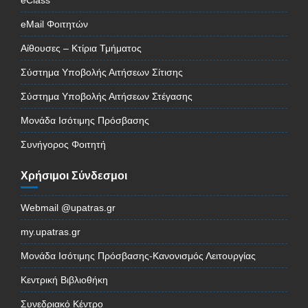
eMail Φοιτητών
Αίθουσες – Κτίρια Τμήματος
Σύστημα Υποβολής Αιτήσεων Σίτισης
Σύστημα Υποβολής Αιτήσεων Στέγασης
Μονάδα Ισότιμης Πρόσβασης
Συνήγορος Φοιτητή
Χρήσιμοι Σύνδεσμοι
Webmail @upatras.gr
my.upatras.gr
Μονάδα Ισότιμης Πρόσβασης-Κανονισμός Λειτουργίας
Κεντρική Βιβλιοθήκη
Συνεδριακό Κέντρο