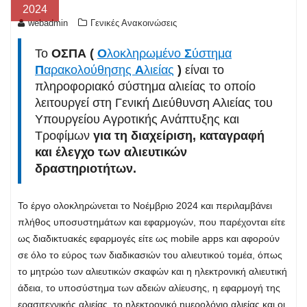
2024
webadmin
Γενικές Ανακοινώσεις
Το
ΟΣΠΑ (
Ο
λοκληρωμένο
Σ
ύστημα
Π
αρακολούθησης
Α
λιείας
)
είναι το
πληροφοριακό σύστημα αλιείας το οποίο
λειτουργεί στη Γενική Διεύθυνση Αλιείας του
Υπουργείου Αγροτικής Ανάπτυξης και
Τροφίμων
για τη διαχείριση, καταγραφή
και έλεγχο των αλιευτικών
δραστηριοτήτων.
Το έργο ολοκληρώνεται το Νοέμβριο 2024 και περιλαμβάνει
πλήθος υποσυστημάτων και εφαρμογών, που παρέχονται είτε
ως διαδικτυακές εφαρμογές είτε ως mobile apps και αφορούν
σε όλο το εύρος των διαδικασιών του αλιευτικού τομέα, όπως
το μητρώο των αλιευτικών σκαφών και η ηλεκτρονική αλιευτική
άδεια, το υποσύστημα των αδειών αλίευσης, η εφαρμογή της
ερασιτεχνικής αλιείας, το ηλεκτρονικό ημερολόγιο αλιείας και οι