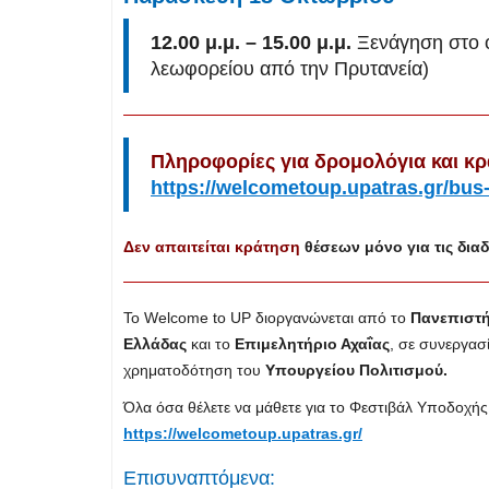
12.00 μ.μ. – 15.00 μ.μ.
Ξενάγηση στο 
λεωφορείου από την Πρυτανεία)
Πληροφορίες για δρομολόγια και κ
https://welcometoup.upatras.gr/bus
Δεν απαιτείται κράτηση
θέσεων μόνο για τις δι
To Welcome to UP διοργανώνεται από το
Πανεπιστ
Ελλάδας
και το
Επιμελητήριο Αχαΐας
, σε συνεργασ
χρηματοδότηση του
Υπουργείου Πολιτισμού.
Όλα όσα θέλετε να μάθετε για το Φεστιβάλ Υποδοχ
https://welcometoup.upatras.gr/
Επισυναπτόμενα: