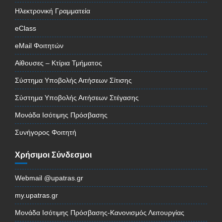
Ηλεκτρονική Γραμματεία
eClass
eMail Φοιτητών
Αίθουσες – Κτίρια Τμήματος
Σύστημα Υποβολής Αιτήσεων Σίτισης
Σύστημα Υποβολής Αιτήσεων Στέγασης
Μονάδα Ισότιμης Πρόσβασης
Συνήγορος Φοιτητή
Χρήσιμοι Σύνδεσμοι
Webmail @upatras.gr
my.upatras.gr
Μονάδα Ισότιμης Πρόσβασης-Κανονισμός Λειτουργίας