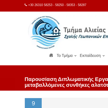
Μεταπηδήστε
+30 26310 58253 - 58250 - 58353 - 58287
στο
περιεχόμενο
Α
To Τμήμα
Εκπαίδευση
ρ
χ
ι
κ
Παρουσίαση Διπλωματικής Εργασ
ή
μεταβαλλόμενες συνθήκες αλατότ
9