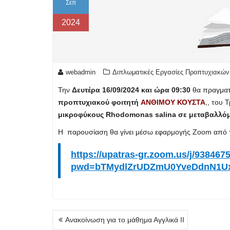
Σεπ
2024
webadmin
Διπλωματικές Εργασίες Προπτυχιακών
Την
Δευτέρα 16/09/2024 και ώρα 09:30
θα πραγματ
προπτυχιακού φοιτητή
ΑΝΘΙΜΟΥ ΚΟΥΣΤΑ
,, του 
μικροφύκους Rhodomonas salina σε μεταβαλλόμε
Η παρουσίαση θα γίνει μέσω εφαρμογής Zoom από 
https://upatras-gr.zoom.us/j/938467
pwd=bTMydlZrUDZmU0YveDdnN1U
Πλοήγηση
Ανακοίνωση για το μάθημα Αγγλικά ΙΙ
άρθρων