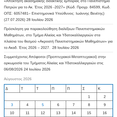
«Απόκτηση ακαδημαϊκής διδακτικής εμπειρίας στο Πανεπιστήμιο
Πατρών για το Ακ. Έτος 2026 -2027» (Κώδ. Προγρ. 84599, Κωδ.
ΟΠΣ: 6057481– Επιστημονικά Υπεύθυνος: Ιωάννης Βενέτης)
(27.07.2026)
28 Ιουλίου 2026
Πρόσκληση για παρακολούθηση διαλέξεων Πανεπιστημιακών
Μαθημάτων, στο Τμήμα Αλιείας και Υδατοκαλλιεργειών στα
πλαίσια του θεσμού «Ακροατή Πανεπιστημιακών Μαθημάτων» για
το Ακαδ. Έτος 2026 – 2027.
28 Ιουλίου 2026
Συμμετέχοντες Απόφοιτοι (Προπτυχιακοί-Μεταπτυχιακοί) στην
ορκωμοσία του Τμήματος Αλιείας και Υδατοκαλλιεργειών στις
06/08/2026
24 Ιουλίου 2026
Αύγουστος 2026
Δ
Τ
Τ
Π
Π
Σ
Κ
1
2
3
4
5
6
7
8
9
10
11
12
13
14
15
16