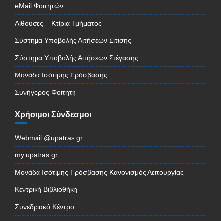
eMail Φοιτητών
Αίθουσες – Κτίρια Τμήματος
Σύστημα Υποβολής Αιτήσεων Σίτισης
Σύστημα Υποβολής Αιτήσεων Στέγασης
Μονάδα Ισότιμης Πρόσβασης
Συνήγορος Φοιτητή
Χρήσιμοι Σύνδεσμοι
Webmail @upatras.gr
my.upatras.gr
Μονάδα Ισότιμης Πρόσβασης-Κανονισμός Λειτουργίας
Κεντρική Βιβλιοθήκη
Συνεδριακό Κέντρο