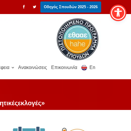
Οδηγός Σπουδών 2025 - 2026
φεια
Ανακοινώσεις
Επικοινωνία
En
ητικέςεκλογές»