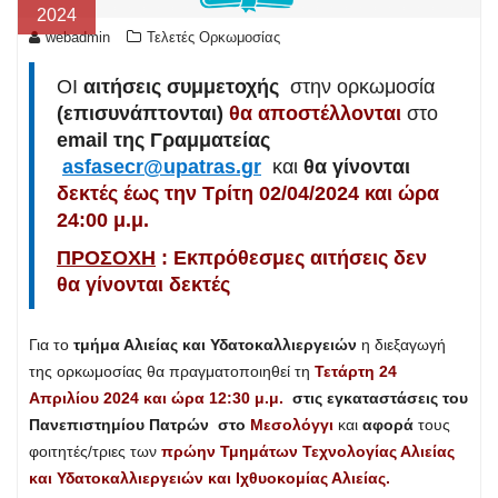
2024
webadmin
Τελετές Ορκωμοσίας
ΟΙ
αιτήσεις συμμετοχής
στην ορκωμοσία
(επισυνάπτονται)
θα αποστέλλονται
στο
email της Γραμματείας
asfasecr@upatras.gr
και
θα γίνονται
δεκτές
έως την Τρίτη 02/04/2024 και ώρα
24:00 μ.μ.
ΠΡΟΣΟΧΗ
: Εκπρόθεσμες αιτήσεις δεν
θα γίνονται δεκτές
Για το
τμήμα Αλιείας και Υδατοκαλλιεργειών
η διεξαγωγή
της ορκωμοσίας θα πραγματοποιηθεί τη
Τετάρτη 24
Απριλίου 2024 και ώρα 12:30 μ.μ.
στις εγκαταστάσεις του
Πανεπιστημίου Πατρών
στο
Μεσολόγγι
και
αφορά
τους
φοιτητές/τριες των
πρώην Τμημάτων Τεχνολογίας Αλιείας
και Υδατοκαλλιεργειών και Ιχθυοκομίας Αλιείας.