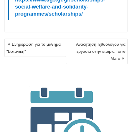
social-welfare-and-solidarity-
programmes/scholarships/
Πλοήγηση
Ενημέρωση για το μάθημα
Αναζήτηση Ιχθυολόγου για
άρθρων
“Βοτανική”
εργασία στην εταιρία Torre
Mare