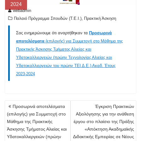
2024
webadmin
,
Παλαιό Πρόγραμμα Σπουδών (T.E.I.)
Πρακτική Άσκηση
Σας ενημερώνουμε ότι αναρτήθηκαν τα
Προσωρινά
αποτελέσματα
(επιλογής) για Συμμετοχή στο Μάθημα της
Πρακτικής Άσκησης Τμήματος Αλιείας και
Υδατοκαλλιεργειών (πρώην Τεχνολογίας Αλιείας και
Υδατοκαλλιεργειών του πρώην ΤΕΙ Δ.Ε.) Ακαδ. Έτους
2023-2024
Πλοήγηση
Προσωρινά αποτελέσματα
Έγκριση Πρακτικών
άρθρων
(επιλογής) για Συμμετοχή στο
Αξιολόγησης για την ανάθεση
Μάθημα της Πρακτικής
έργου στο πλαίσιο της Πράξης
Άσκησης Τμήματος Αλιείας και
«Απόκτηση Ακαδημαϊκής
Υδατοκαλλιεργειών (πρώην
Διδακτικής Εμπειρίας σε Νέους