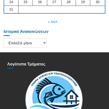
24
25
26
27
28
29
30
31
« Ιούλ
Ιστορικό Ανακοινώσεων
Ιστορικό
Ανακοινώσεων
Λογότυπα Τμήματος