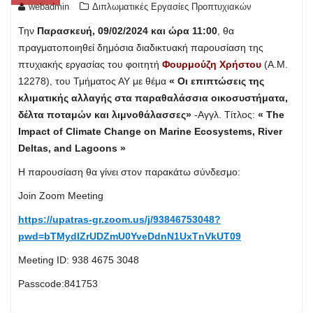
webadmin
Διπλωματικές Εργασίες Προπτυχιακών
Την
Παρασκευή, 09/02/2024 και ώρα 11:00
, θα
πραγματοποιηθεί δημόσια διαδικτυακή παρουσίαση της
πτυχιακής εργασίας του φοιτητή
Φουρμούζη Χρήστου
(Α.Μ.
12278), του Τμήματος ΑΥ με θέμα
« Οι επιπτώσεις της
κλιματικής αλλαγής στα παραθαλάσσια οικοσυστήματα,
δέλτα ποταμών και λιμνοθάλασσες»
-Αγγλ. Τίτλος:
« The
Impact of Climate Change on Marine Ecosystems, River
Deltas, and Lagoons »
Η παρουσίαση θα γίνει στον παρακάτω σύνδεσμο:
Join Zoom Meeting
https://upatras-gr.zoom.us/j/93846753048?
pwd=bTMydlZrUDZmU0YveDdnN1UxTnVkUT09
Meeting ID: 938 4675 3048
Passcode:841753