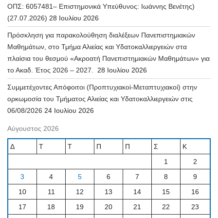
ΟΠΣ: 6057481– Επιστημονικά Υπεύθυνος: Ιωάννης Βενέτης)
(27.07.2026)
28 Ιουλίου 2026
Πρόσκληση για παρακολούθηση διαλέξεων Πανεπιστημιακών
Μαθημάτων, στο Τμήμα Αλιείας και Υδατοκαλλιεργειών στα
πλαίσια του θεσμού «Ακροατή Πανεπιστημιακών Μαθημάτων» για
το Ακαδ. Έτος 2026 – 2027.
28 Ιουλίου 2026
Συμμετέχοντες Απόφοιτοι (Προπτυχιακοί-Μεταπτυχιακοί) στην
ορκωμοσία του Τμήματος Αλιείας και Υδατοκαλλιεργειών στις
06/08/2026
24 Ιουλίου 2026
Αύγουστος 2026
Δ
Τ
Τ
Π
Π
Σ
Κ
1
2
3
4
5
6
7
8
9
10
11
12
13
14
15
16
17
18
19
20
21
22
23