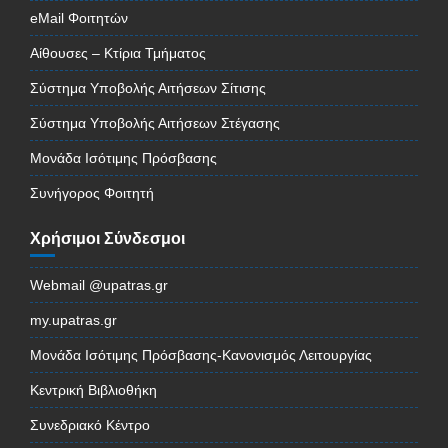
eMail Φοιτητών
Αίθουσες – Κτίρια Τμήματος
Σύστημα Υποβολής Αιτήσεων Σίτισης
Σύστημα Υποβολής Αιτήσεων Στέγασης
Μονάδα Ισότιμης Πρόσβασης
Συνήγορος Φοιτητή
Χρήσιμοι Σύνδεσμοι
Webmail @upatras.gr
my.upatras.gr
Μονάδα Ισότιμης Πρόσβασης-Κανονισμός Λειτουργίας
Κεντρική Βιβλιοθήκη
Συνεδριακό Κέντρο