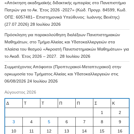
«Απόκτηση ακαδημαϊκής διδακτικής εμπειρίας στο Πανεπιστήμιο
Πατρών για το Ακ. Έτος 2026 -2027» (Κώδ. Προγρ. 84599, Κωδ.
ΟΠΣ: 6057481– Επιστημονικά Υπεύθυνος: Ιωάννης Βενέτης)
(27.07.2026)
28 Ιουλίου 2026
Πρόσκληση για παρακολούθηση διαλέξεων Πανεπιστημιακών
Μαθημάτων, στο Τμήμα Αλιείας και Υδατοκαλλιεργειών στα
πλαίσια του θεσμού «Ακροατή Πανεπιστημιακών Μαθημάτων» για
το Ακαδ. Έτος 2026 – 2027.
28 Ιουλίου 2026
Συμμετέχοντες Απόφοιτοι (Προπτυχιακοί-Μεταπτυχιακοί) στην
ορκωμοσία του Τμήματος Αλιείας και Υδατοκαλλιεργειών στις
06/08/2026
24 Ιουλίου 2026
Αύγουστος 2026
Δ
Τ
Τ
Π
Π
Σ
Κ
1
2
3
4
5
6
7
8
9
10
11
12
13
14
15
16