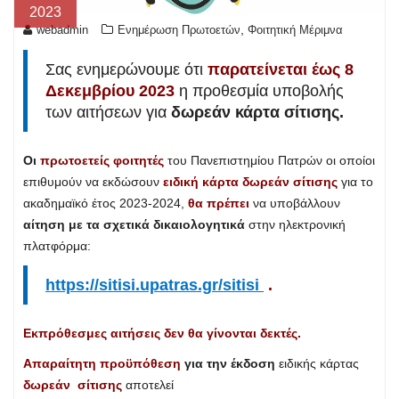
2023
,
webadmin
Ενημέρωση Πρωτοετών
Φοιτητική Μέριμνα
Σας ενημερώνουμε ότι
παρατείνεται έως 8
Δεκεμβρίου 2023
η προθεσμία υποβολής
των αιτήσεων για
δωρεάν κάρτα σίτισης.
Οι
πρωτοετείς φοιτητές
του Πανεπιστημίου Πατρών οι οποίοι
επιθυμούν να εκδώσουν
ειδική κάρτα δωρεάν σίτισης
για το
ακαδημαϊκό έτος 2023-2024,
θα πρέπει
να υποβάλλουν
αίτηση με τα σχετικά δικαιολογητικά
στην ηλεκτρονική
πλατφόρμα:
https://sitisi.upatras.gr/sitisi
.
Εκπρόθεσμες αιτήσεις δεν θα γίνονται δεκτές.
Απαραίτητη προϋπόθεση
για την έκδοση
ειδικής κάρτας
δωρεάν σίτισης
αποτελεί