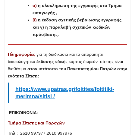
α)
η ολοκλήρωση της εγγραφής στο Τμήμα
εισαγωγής ,
β)
η έκδοση σχετικής βεβαίωσης εγγραφής
και γ) η παραλαβή σχετικών κωδικών
πρόσβασης.
Πληροφορίες
για τη διαδικασία και τα απαραίτητα
δικαιολογητικά
έκδοσης
ειδικής κάρτας δωρεάν σίτισης είναι
διαθέσιμα
στον ιστότοπο του Πανεπιστημίου Πατρών στην
ενότητα Σίτιση:
https://www.upatras.gr/foitites/foititiki-
merimna/sitisi /
ΕΠΙΚΟΙΝΩΝIΑ:
Τμήμα Σίτισης και Παροχών
Τηλ
.: 2610 997977,2610 997976