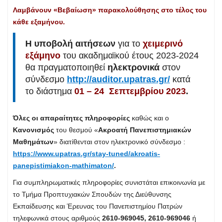
Λαμβάνουν «Βεβαίωση» παρακολούθησης στο τέλος του
κάθε εξαμήνου.
Η υποβολή αιτήσεων
για το
χειμερινό
εξάμηνο
του ακαδημαϊκού έτους 2023-2024
θα πραγματοποιηθεί
ηλεκτρονικά
στον
σύνδεσμο
http://auditor.upatras.gr/
κατά
το διάστημα
01 – 24 Σεπτεμβρίου 2023
.
Όλες οι απαραίτητες πληροφορίες
καθώς και ο
Κανονισμός
του θεσμού «
Ακροατή Πανεπιστημιακών
Μαθημάτων
» διατίθενται στον ηλεκτρονικό σύνδεσμο :
https://www.upatras.gr/stay-tuned/akroatis-
panepistimiakon-mathimaton/
.
Για συμπληρωματικές πληροφορίες συνιστάται επικοινωνία με
το Τμήμα Προπτυχιακών Σπουδών της Διεύθυνσης
Εκπαίδευσης και Έρευνας του Πανεπιστημίου Πατρών
τηλεφωνικά στους αριθμούς
2610-969045, 2610-969046
ή