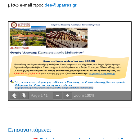
μέσω e-mail προς
dee@upatras.gr
.
Page
1
/
1
Zoom
100%
Επισυναπτόμενα: