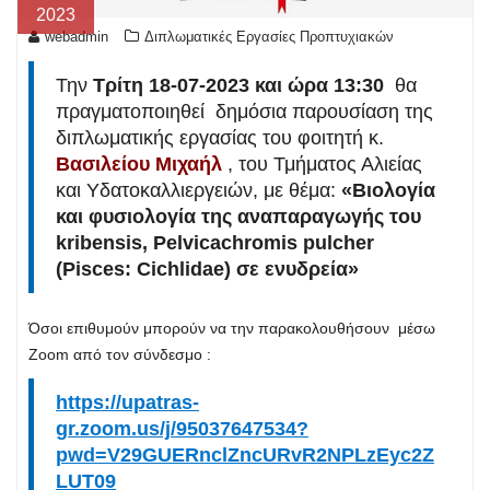
2023
webadmin
Διπλωματικές Εργασίες Προπτυχιακών
Την
Τρίτη 18-07-2023 και ώρα 13:30
θα
πραγματοποιηθεί δημόσια παρουσίαση της
διπλωματικής εργασίας του φοιτητή κ.
Βασιλείου Μιχαήλ
, του Τμήματος Αλιείας
και Υδατοκαλλιεργειών, με θέμα:
«Βιολογία
και φυσιολογία της αναπαραγωγής του
kribensis, Pelvicachromis pulcher
(Pisces: Cichlidae) σε ενυδρεία»
Όσοι επιθυμούν μπορούν να την παρακολουθήσουν μέσω
Zoom από τον σύνδεσμο :
https://upatras-
gr.zoom.us/j/95037647534?
pwd=V29GUERnclZncURvR2NPLzEyc2Z
LUT09