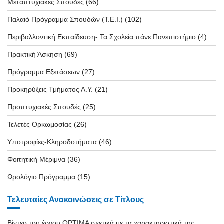
Μεταπτυχιακές Σπουδές
(66)
Παλαιό Πρόγραμμα Σπουδών (T.E.I.)
(102)
Περιβαλλοντική Εκπαίδευση- Τα Σχολεία πάνε Πανεπιστήμιο
(4)
Πρακτική Άσκηση
(69)
Πρόγραμμα Εξετάσεων
(27)
Προκηρύξεις Τμήματος Α.Υ.
(21)
Προπτυχιακές Σπουδές
(25)
Τελετές Ορκωμοσίας
(26)
Υποτροφίες-Κληροδοτήματα
(46)
Φοιτητική Μέριμνα
(36)
Ωρολόγιο Πρόγραμμα
(15)
Τελευταίες Ανακοινώσεις σε Τίτλους
Βίντεο του έργου OPTIMA σχετικά με τα χαρακτηριστικά της