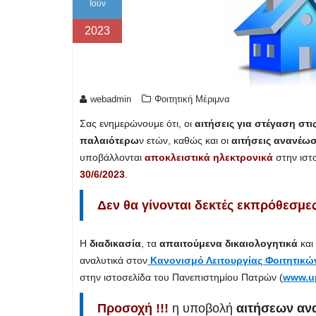
Ιούν
2023
webadmin
Φοιτητική Μέριμνα
Σας ενημερώνουμε ότι, οι
αιτήσεις για στέγαση στις
παλαιότερω
ν ετών, καθώς και οι
αιτήσεις ανανέω
υποβάλλονται
αποκλειστικά ηλεκτρονικά
στην ιστ
30/6/2023
.
Δεν θα γίνονται δεκτές εκπρόθεσμες
Η
διαδικασία
, τα
απαιτούμενα δικαιολογητικά
και
αναλυτικά στον
Κανονισμό Λειτουργίας Φοιτητικώ
στην ιστοσελίδα του Πανεπιστημίου Πατρών (
www.up
Προσοχή !!!
η υποβολή
αιτήσεων αν