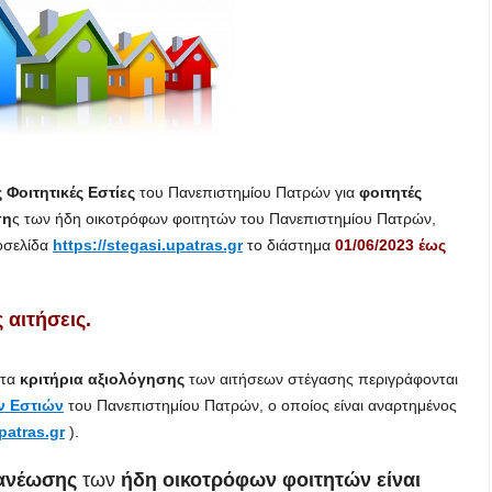
 Φοιτητικές Εστίες
του Πανεπιστημίου Πατρών για
φοιτητές
ση
ς των ήδη οικοτρόφων φοιτητών του Πανεπιστημίου Πατρών,
οσελίδα
https://stegasi.upatras.gr
το διάστημα
01/06/2023 έως
 αιτήσεις.
 τα
κριτήρια αξιολόγησης
των αιτήσεων στέγασης περιγράφονται
ν Εστιών
του Πανεπιστημίου Πατρών, ο οποίος είναι αναρτημένος
atras.gr
).
ανέωσης
των
ήδη οικοτρόφων φοιτητών είναι