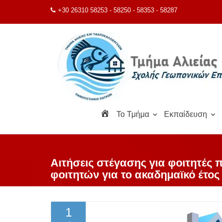
Μεταπηδήστε
+30 26310 58253 - 58250 - 58353 - 58287
στο
περιεχόμενο
Α
To Τμήμα
Εκπαίδευση
ρ
χ
ι
κ
Αιτήσεις στέγασης για φοιτητές
ή
φοιτητών για το ακαδημαϊκό έτος
1