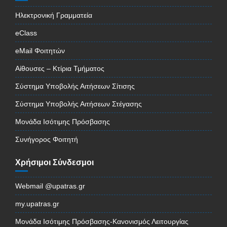
Ηλεκτρονική Γραμματεία
eClass
eMail Φοιτητών
Αίθουσες – Κτίρια Τμήματος
Σύστημα Υποβολής Αιτήσεων Σίτισης
Σύστημα Υποβολής Αιτήσεων Στέγασης
Μονάδα Ισότιμης Πρόσβασης
Συνήγορος Φοιτητή
Χρήσιμοι Σύνδεσμοι
Webmail @upatras.gr
my.upatras.gr
Μονάδα Ισότιμης Πρόσβασης-Κανονισμός Λειτουργίας