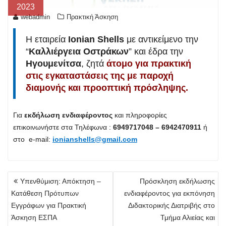
2023
webadmin
Πρακτική Άσκηση
Η εταιρεία
Ionian Shells
με αντικείμενο την
“
Καλλιέργεια Οστράκων
” και έδρα την
Ηγουμενίτσα
, ζητά
άτομο για πρακτική
στις εγκαταστάσεις της με παροχή
διαμονής και προοπτική πρόσληψης.
Για
εκδήλωση ενδιαφέροντος
και πληροφορίες
επικοινωνήστε στα Τηλέφωνα :
6949717048 – 6942470911
ή
στο e-mail:
ionianshells@gmail.com
Πλοήγηση
Υπενθύμιση: Απόκτηση –
Πρόσκληση εκδήλωσης
άρθρων
Κατάθεση Πρότυπων
ενδιαφέροντος για εκπόνηση
Εγγράφων για Πρακτική
Διδακτορικής Διατριβής στο
Άσκηση ΕΣΠΑ
Τμήμα Αλιείας και