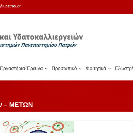
@upatras.gr
Εργαστήρια-Έρευνα
Προσωπικό
Φοιτητικά
Εξωστρέ
ών – ΜΕΤΩΝ