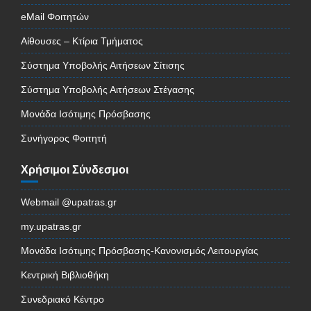
eMail Φοιτητών
Αίθουσες – Κτίρια Τμήματος
Σύστημα Υποβολής Αιτήσεων Σίτισης
Σύστημα Υποβολής Αιτήσεων Στέγασης
Μονάδα Ισότιμης Πρόσβασης
Συνήγορος Φοιτητή
Χρήσιμοι Σύνδεσμοι
Webmail @upatras.gr
my.upatras.gr
Μονάδα Ισότιμης Πρόσβασης-Κανονισμός Λειτουργίας
Κεντρική Βιβλιοθήκη
Συνεδριακό Κέντρο