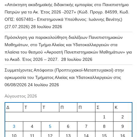
«Απόκτηση ακαδημαϊκής διδακτικής εμπειρίας στο Πανεπιστήμιο
Πατρών για το Ακ. Έτος 2026 -2027» (Κώδ. Προγρ. 84599, Κωδ.
ΟΠΣ: 6057481– Επιστημονικά Υπεύθυνος: Ιωάννης Βενέτης)
(27.07.2026)
28 Ιουλίου 2026
Πρόσκληση για παρακολούθηση διαλέξεων Πανεπιστημιακών
Μαθημάτων, στο Τμήμα Αλιείας και Υδατοκαλλιεργειών στα
πλαίσια του θεσμού «Ακροατή Πανεπιστημιακών Μαθημάτων» για
το Ακαδ. Έτος 2026 – 2027.
28 Ιουλίου 2026
Συμμετέχοντες Απόφοιτοι (Προπτυχιακοί-Μεταπτυχιακοί) στην
ορκωμοσία του Τμήματος Αλιείας και Υδατοκαλλιεργειών στις
06/08/2026
24 Ιουλίου 2026
Αύγουστος 2026
Δ
Τ
Τ
Π
Π
Σ
Κ
1
2
3
4
5
6
7
8
9
10
11
12
13
14
15
16