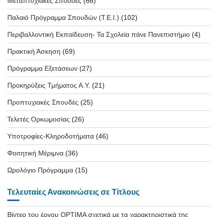
Μεταπτυχιακές Σπουδές
(66)
Παλαιό Πρόγραμμα Σπουδών (T.E.I.)
(102)
Περιβαλλοντική Εκπαίδευση- Τα Σχολεία πάνε Πανεπιστήμιο
(4)
Πρακτική Άσκηση
(69)
Πρόγραμμα Εξετάσεων
(27)
Προκηρύξεις Τμήματος Α.Υ.
(21)
Προπτυχιακές Σπουδές
(25)
Τελετές Ορκωμοσίας
(26)
Υποτροφίες-Κληροδοτήματα
(46)
Φοιτητική Μέριμνα
(36)
Ωρολόγιο Πρόγραμμα
(15)
Τελευταίες Ανακοινώσεις σε Τίτλους
Βίντεο του έργου OPTIMA σχετικά με τα χαρακτηριστικά της