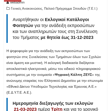
webadmin
,
Γενικές Ανακοινώσεις
Παλαιό Πρόγραμμα Σπουδών (T.E.I.)
Αναρτήθηκαν οι
Εκλογικοί Κατάλογοι
Φοιτητών
για την ανάδειξη εκπροσώπων
και των αναπληρωτών τους στη Συνέλευση
του Τμήματος
με θητεία έως 31-12-2023
Η ψηφοφορία για την ανάδειξη των εκπροσώπων των
φοιτητών στις Συνελεύσεις των Τμημάτων όλων των Σχολών
είναι άμεση και μυστική. Η εκλογική διαδικασία διεξάγεται
αποκλειστικά ηλεκτρονικά, μέσω του ειδικού πληροφοριακού
συστήματος με την ονομασία «
Ψηφιακή Κάλπη ΖΕΥΣ
» της
ανώνυμης εταιρείας του Ελληνικού Δημοσίου με την επωνυμία
«Εθνικό Δίκτυο Υποδομών Τεχνολογίας και Έρευνας Α.Ε.»
(Ε.Δ.Υ.Τ.Ε. Α.Ε.).
Ημερομηνία διεξαγωγής των εκλογών
21-03-2023
ημέρα
Τρίτη
και για το χρονικό