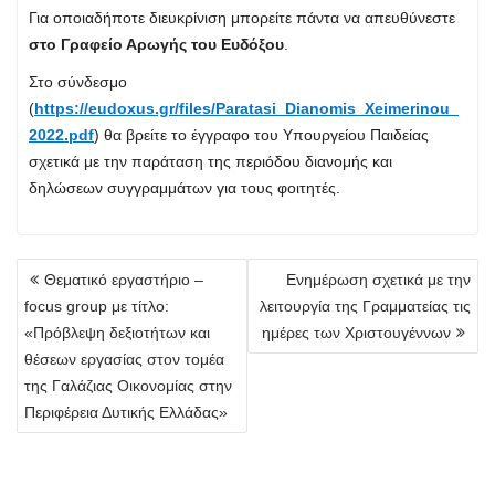
Για οποιαδήποτε διευκρίνιση μπορείτε πάντα να απευθύνεστε
στο Γραφείο Αρωγής του Ευδόξου
.
Στο σύνδεσμο
(
https://eudoxus.gr/files/Paratasi_Dianomis_Xeimerinou_
2022.pdf
) θα βρείτε το έγγραφο του Υπουργείου Παιδείας
σχετικά με την παράταση της περιόδου διανομής και
δηλώσεων συγγραμμάτων για τους φοιτητές.
Πλοήγηση
Θεματικό εργαστήριο –
Ενημέρωση σχετικά με την
άρθρων
focus group με τίτλο:
λειτουργία της Γραμματείας τις
«Πρόβλεψη δεξιοτήτων και
ημέρες των Χριστουγέννων
θέσεων εργασίας στον τομέα
της Γαλάζιας Οικονομίας στην
Περιφέρεια Δυτικής Ελλάδας»