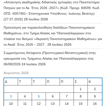
«Απόκτηση ακαδημαϊκής διδακτικής εμπειρίας στο Πανεπιστήμιο
Πατρών για το Ακ. Έτος 2026 -2027» (Κώδ. Προγρ. 84599, Κωδ.
ΟΠΣ: 6057481– Επιστημονικά Υπεύθυνος: Ιωάννης Βενέτης)
(27.07.2026)
28 Ιουλίου 2026
Πρόσκληση για παρακολούθηση διαλέξεων Πανεπιστημιακών
Μαθημάτων, στο Τμήμα Αλιείας και Υδατοκαλλιεργειών στα
πλαίσια του θεσμού «Ακροατή Πανεπιστημιακών Μαθημάτων» για
το Ακαδ. Έτος 2026 – 2027.
28 Ιουλίου 2026
Συμμετέχοντες Απόφοιτοι (Προπτυχιακοί-Μεταπτυχιακοί) στην
ορκωμοσία του Τμήματος Αλιείας και Υδατοκαλλιεργειών στις
06/08/2026
24 Ιουλίου 2026
Αύγουστος 2026
Δ
Τ
Τ
Π
Π
Σ
Κ
1
2
3
4
5
6
7
8
9
10
11
12
13
14
15
16