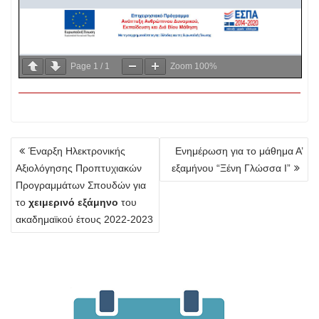
Page
1
/
1
Zoom
100%
Πλοήγηση
Έναρξη Ηλεκτρονικής
Ενημέρωση για το μάθημα Α’
άρθρων
Αξιολόγησης Προπτυχιακών
εξαμήνου “Ξένη Γλώσσα Ι”
Προγραμμάτων Σπουδών για
το
χειμερινό εξάμηνο
του
ακαδημαϊκού έτους 2022-2023