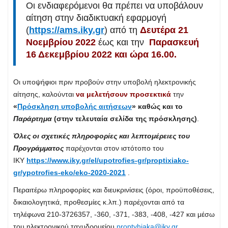
Οι ενδιαφερόμενοι θα πρέπει να υποβάλουν
αίτηση στην διαδικτυακή εφαρμογή
(
https://ams.iky.gr
) από τη
Δευτέρα 21
Νοεμβρίου 2022
έως και την
Παρασκευή
16 Δεκεμβρίου 2022 και ώρα 16.00.
Οι υποψήφιοι πριν προβούν στην υποβολή ηλεκτρονικής
αίτησης, καλούνται
να μελετήσουν προσεκτικά
την
«
Πρόσκληση υποβολής αιτήσεων
» καθώς και το
Παράρτημα
(στην τελευταία σελίδα της πρόσκλησης)
.
Όλες οι σχετικές πληροφορίες και λεπτομέρειες του
Προγράμματος
παρέχονται στον ιστότοπο του
ΙΚΥ
https://www.iky.gr/el/upotrofies-gr/proptixiako-
gr/ypotrofies-eko/eko-2020-2021
.
Περαιτέρω πληροφορίες και διευκρινίσεις (όροι, προϋποθέσεις,
δικαιολογητικά, προθεσμίες κ.λπ.) παρέχονται από τα
τηλέφωνα 210-3726357, -360, -371, -383, -408, -427 και μέσω
του ηλεκτρονικού ταχυδρομείου
proptyhiaka@iky.gr
.