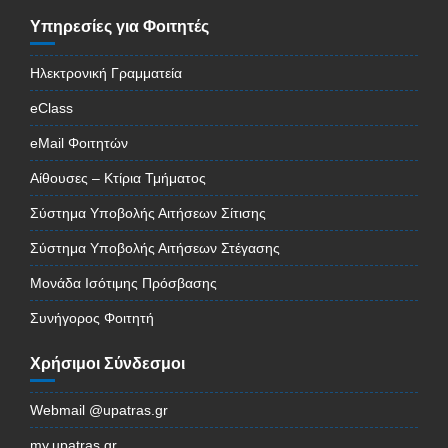
Υπηρεσίες για Φοιτητές
Ηλεκτρονική Γραμματεία
eClass
eMail Φοιτητών
Αίθουσες – Κτίρια Τμήματος
Σύστημα Υποβολής Αιτήσεων Σίτισης
Σύστημα Υποβολής Αιτήσεων Στέγασης
Μονάδα Ισότιμης Πρόσβασης
Συνήγορος Φοιτητή
Χρήσιμοι Σύνδεσμοι
Webmail @upatras.gr
my.upatras.gr