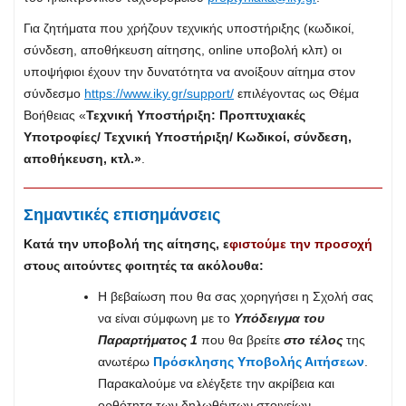
Για ζητήματα που χρήζουν τεχνικής υποστήριξης (κωδικοί,
σύνδεση, αποθήκευση αίτησης, online υποβολή κλπ) οι
υποψήφιοι έχουν την δυνατότητα να ανοίξουν αίτημα στον
σύνδεσμο
https://www.iky.gr/support/
επιλέγοντας ως Θέμα
Βοήθειας «
Τεχνική Υποστήριξη: Προπτυχιακές
Υποτροφίες/ Τεχνική Υποστήριξη/ Κωδικοί, σύνδεση,
αποθήκευση, κτλ.»
.
Σημαντικές επισημάνσεις
Κατά την υποβολή της αίτησης, ε
φιστούμε την προσοχή
στους αιτούντες φοιτητές τα ακόλουθα:
Η βεβαίωση που θα σας χορηγήσει η Σχολή σας
να είναι σύμφωνη με το
Υπόδειγμα του
Παραρτήματος 1
που θα βρείτε
στο τέλος
της
ανωτέρω
Πρόσκλησης Υποβολής Αιτήσεων
.
Παρακαλούμε να ελέγξετε την ακρίβεια και
ορθότητα των δηλωθέντων στοιχείων.