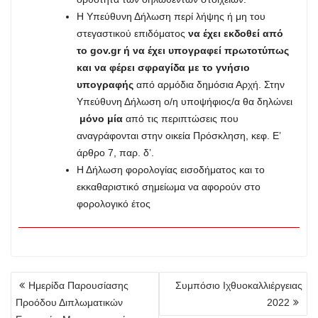
Η Υπεύθυνη Δήλωση περί λήψης ή μη του
στεγαστικού επιδόματος
να έχει εκδοθεί από
το
gov
.
gr
ή να έχει υπογραφεί πρωτοτύπως
και να φέρει σφραγίδα με το γνήσιο
υπογραφής
από αρμόδια δημόσια Αρχή. Στην
Υπεύθυνη Δήλωση ο/η υποψήφιος/α θα δηλώνει
μόνο μία
από τις περιπτώσεις που
αναγράφονται στην οικεία Πρόσκληση, κεφ. Ε’
άρθρο 7, παρ. δ’.
Η Δήλωση φορολογίας εισοδήματος και το
εκκαθαριστικό σημείωμα να αφορούν στο
φορολογικό έτος
Πλοήγηση
Ημερίδα Παρουσίασης
Συμπόσιο Ιχθυοκαλλιέργειας
άρθρων
Προόδου Διπλωματικών
2022