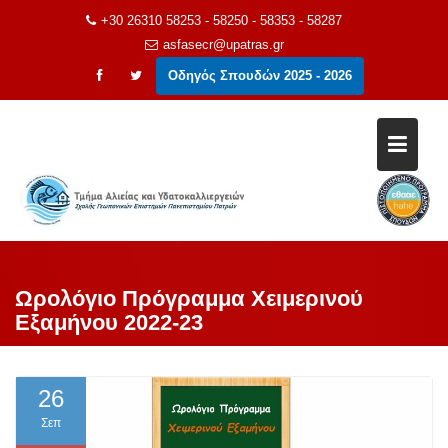
Μεταπηδήστε
+30 26310 58253 - 58250 - 58353 - 58287
στο
asfasecr@upatras.gr
περιεχόμενο
Οδηγός Σπουδών 2025 - 2026
Ωρολόγιο Πρόγραμμα Χειμερινού
Εξαμήνου 2022-23
26
Σεπ