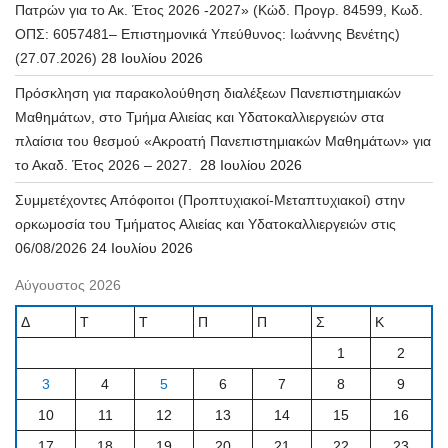
Πατρών για το Ακ. Έτος 2026 -2027» (Κώδ. Προγρ. 84599, Κωδ.
ΟΠΣ: 6057481– Επιστημονικά Υπεύθυνος: Ιωάννης Βενέτης)
(27.07.2026)
28 Ιουλίου 2026
Πρόσκληση για παρακολούθηση διαλέξεων Πανεπιστημιακών
Μαθημάτων, στο Τμήμα Αλιείας και Υδατοκαλλιεργειών στα
πλαίσια του θεσμού «Ακροατή Πανεπιστημιακών Μαθημάτων» για
το Ακαδ. Έτος 2026 – 2027.
28 Ιουλίου 2026
Συμμετέχοντες Απόφοιτοι (Προπτυχιακοί-Μεταπτυχιακοί) στην
ορκωμοσία του Τμήματος Αλιείας και Υδατοκαλλιεργειών στις
06/08/2026
24 Ιουλίου 2026
Αύγουστος 2026
Δ
Τ
Τ
Π
Π
Σ
Κ
1
2
3
4
5
6
7
8
9
10
11
12
13
14
15
16
17
18
19
20
21
22
23