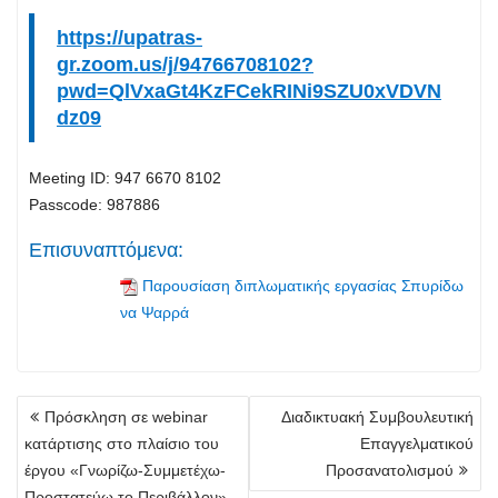
https://upatras-
gr.zoom.us/j/94766708102?
pwd=QlVxaGt4KzFCekRINi9SZU0xVDVN
dz09
Meeting ID: 947 6670 8102
Passcode: 987886
Επισυναπτόμενα:
Παρουσίαση διπλωματικής εργασίας Σπυρίδω
να Ψαρρά
Πλοήγηση
Πρόσκληση σε webinar
Διαδικτυακή Συμβουλευτική
άρθρων
κατάρτισης στο πλαίσιο του
Επαγγελματικού
έργου «Γνωρίζω-Συμμετέχω-
Προσανατολισμού
Προστατεύω το Περιβάλλον»