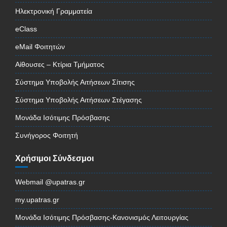
Ηλεκτρονική Γραμματεία
eClass
eMail Φοιτητών
Αίθουσες – Κτίρια Τμήματος
Σύστημα Υποβολής Αιτήσεων Σίτισης
Σύστημα Υποβολής Αιτήσεων Στέγασης
Μονάδα Ισότιμης Πρόσβασης
Συνήγορος Φοιτητή
Χρήσιμοι Σύνδεσμοι
Webmail @upatras.gr
my.upatras.gr
Μονάδα Ισότιμης Πρόσβασης-Κανονισμός Λειτουργίας