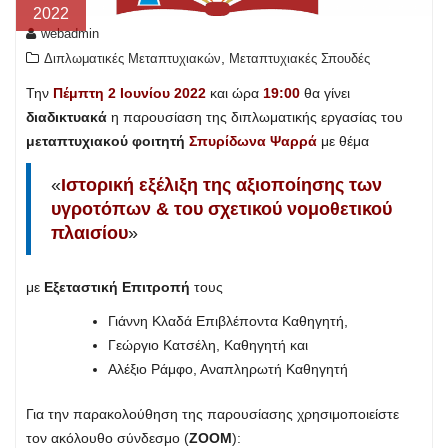
2022
webadmin
,
Διπλωματικές Μεταπτυχιακών
Μεταπτυχιακές Σπουδές
Την
Πέμπτη 2 Ιουνίου 2022
και ώρα
19:00
θα γίνει
διαδικτυακά
η παρουσίαση της διπλωματικής εργασίας του
μεταπτυχιακού φοιτητή
Σπυρίδωνα Ψαρρά
με θέμα
«
Ιστορική εξέλιξη της αξιοποίησης των
υγροτόπων & του σχετικού νομοθετικού
πλαισίου
»
με
Εξεταστική Επιτροπή
τους
Γιάννη Κλαδά Επιβλέποντα Καθηγητή,
Γεώργιο Κατσέλη, Καθηγητή και
Αλέξιο Ράμφο, Αναπληρωτή Καθηγητή
Για την παρακολούθηση της παρουσίασης χρησιμοποιείστε
τον ακόλουθο σύνδεσμο (
ZOOM
):