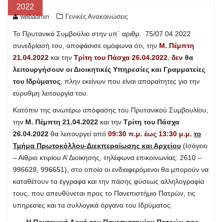
2022
webadmin
Γενικές Ανακοινώσεις
To Πρυτανικό Συμβούλιο στην υπ΄ αριθμ. 75/07.04.2022
συνεδρίασή του, αποφάσισε ομόφωνα ότι, την
Μ. Πέμπτη
21.04.2022
και την
Τρίτη του Πάσχα 26.04.2022
,
δεν
θα
λειτουργήσουν οι Διοικητικές Υπηρεσίες και Γραμματείες
του Ιδρύματος
, πλην εκείνων που είναι απαραίτητες για την
εύρυθμη λειτουργία του.
Κατόπιν της ανωτέρω απόφασης του Πρυτανικού Συμβουλίου,
την
Μ. Πέμπτη 21.04.2022
και την
Τρίτη του Πάσχα
26.04.2022
θα λειτουργεί από
09:30 π.μ. έως 13:30 μ.μ.
το
Τμήμα Πρωτοκόλλου-Διεκπεραίωσης και Αρχείου
(Ισόγειο
– Αίθριο κτιρίου Α’ Διοίκησης, τηλέφωνα επικοινωνίας: 2610 –
996628, 996651), στο οποίο οι ενδιαφερόμενοι θα μπορούν να
καταθέτουν τα έγγραφα και την πάσης φύσεως αλληλογραφία
τους, που απευθύνεται προς το Πανεπιστήμιο Πατρών, τις
υπηρεσίες και τα συλλογικά όργανα του Ιδρύματος.
Η Πρυτανική Αρχή του Πανεπιστημίου Πατρών σας