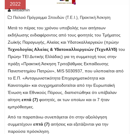
2022
webadmin
,
Παλαιό Πρόγραμμα Σπουδών (T.E.I.)
Πρακτική Άσκηση
Μετά το πέρας του χρόνου υποβολής των αιτήσεων
εκδήλωσης ενδιαφέροντος από τους φοιτητές του Τμήματος
Ζωϊκής Παραγωγής, Αλιείας και Υδατοκαλλιεργειών (πρώην
Τεχνολογίας Αλιείας & Υδατοκαλλιεργειών (ΤεχνΑλΥδ)
του
Πρώην ΤΕΙ Δυτικής Ελλάδας) για τη συμμετοχή τους στην
πράξη «Πρακτική Άσκηση Τριτοβάθμιας Εκπαίδευσης
Πανεπιστημίου Πατρών», MIS 5030937, που υλοποιείται από
το Ε.Π. «Ανταγωνιστικότητα Επιχειρηματικότητα και
Καινοτομία» και συγχρηματοδοτείται από την Ευρωπαϊκή
Ένωση και Εθνικούς Πόρους, διαπιστώθηκε ότι υπέβαλαν
αίτηση
επτά (7)
φοιτητές, εκ των οποίων και οι 7 ήταν
εμπρόθεσμες.
Από τα παραπάνω συνεπάγεται ότι στην αξιολόγηση
συμμετέχουν
επτά (7)
αιτήσεις και εξετάζονται για την
παρούσα πρόσκληση.