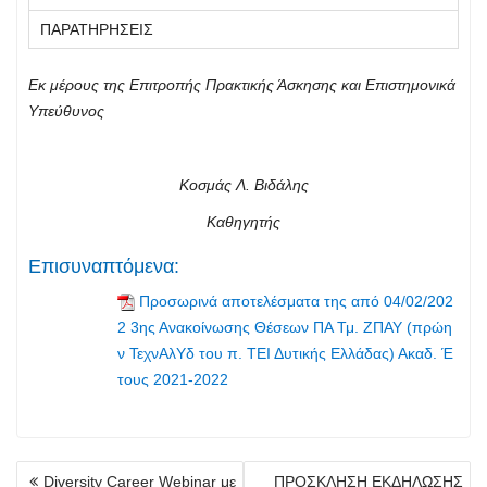
Εκ μέρους της Επιτροπής Πρακτικής Άσκησης
και Επιστημονικά
Υπεύθυνος
Κοσμάς Λ. Βιδάλης
Καθηγητής
Επισυναπτόμενα:
Προσωρινά αποτελέσματα της από 04/02/202
2 3ης Ανακοίνωσης Θέσεων ΠΑ Τμ. ΖΠΑΥ (πρώη
ν ΤεχνΑλΥδ του π. ΤΕΙ Δυτικής Ελλάδας) Ακαδ. Έ
τους 2021-2022
Πλοήγηση
Diversity Career Webinar με
ΠΡΟΣΚΛΗΣΗ ΕΚΔΗΛΩΣΗΣ