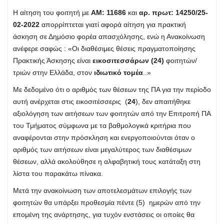
Η αίτηση του φοιτητή με
ΑΜ: 11686
και
αρ. πρωτ: 14250/25-
02-2022
απορρίπτεται γιατί αφορά αίτηση για πρακτική
άσκηση σε Δημόσιο φορέα απασχόλησης, ενώ η Ανακοίνωση
ανέφερε σαφώς : «Οι διαθέσιμες θέσεις πραγματοποίησης
Πρακτικής Άσκησης είναι
εικοσιτεσσάρων (24)
φοιτητών/
τριών στην Ελλάδα, στον
ιδιωτικό τομέα
..»
Με δεδομένο ότι o αριθμός των θέσεων της ΠΑ για την περίοδο
αυτή ανέρχεται στις εικοσιτέσσερις (
24
), δεν απαιτήθηκε
αξιολόγηση των αιτήσεων των φοιτητών από την Επιτροπή ΠΑ
του Τμήματος σύμφωνα με τα βαθμολογικά κριτήρια που
αναφέρονται στην πρόσκληση και ενεργοποιούνται όταν ο
αριθμός των αιτήσεων είναι μεγαλύτερος των διαθέσιμων
θέσεων, αλλά ακολούθησε η αλφαβητική τους κατάταξη στη
λίστα του παρακάτω πίνακα.
Μετά την ανακοίνωση των αποτελεσμάτων επιλογής των
φοιτητών θα υπάρξει προθεσμία πέντε (5) ημερών από την
επομένη της ανάρτησης, για τυχόν ενστάσεις οι οποίες θα