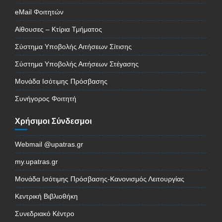
eMail Φοιτητών
Αίθουσες – Κτίρια Τμήματος
Σύστημα Υποβολής Αιτήσεων Σίτισης
Σύστημα Υποβολής Αιτήσεων Στέγασης
Μονάδα Ισότιμης Πρόσβασης
Συνήγορος Φοιτητή
Χρήσιμοι Σύνδεσμοι
Webmail @upatras.gr
my.upatras.gr
Μονάδα Ισότιμης Πρόσβασης-Κανονισμός Λειτουργίας
Κεντρική Βιβλιοθήκη
Συνεδριακό Κέντρο