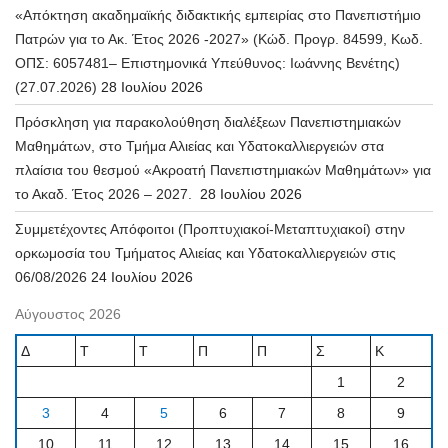
«Απόκτηση ακαδημαϊκής διδακτικής εμπειρίας στο Πανεπιστήμιο
Πατρών για το Ακ. Έτος 2026 -2027» (Κώδ. Προγρ. 84599, Κωδ.
ΟΠΣ: 6057481– Επιστημονικά Υπεύθυνος: Ιωάννης Βενέτης)
(27.07.2026)
28 Ιουλίου 2026
Πρόσκληση για παρακολούθηση διαλέξεων Πανεπιστημιακών
Μαθημάτων, στο Τμήμα Αλιείας και Υδατοκαλλιεργειών στα
πλαίσια του θεσμού «Ακροατή Πανεπιστημιακών Μαθημάτων» για
το Ακαδ. Έτος 2026 – 2027.
28 Ιουλίου 2026
Συμμετέχοντες Απόφοιτοι (Προπτυχιακοί-Μεταπτυχιακοί) στην
ορκωμοσία του Τμήματος Αλιείας και Υδατοκαλλιεργειών στις
06/08/2026
24 Ιουλίου 2026
Αύγουστος 2026
Δ
Τ
Τ
Π
Π
Σ
Κ
1
2
3
4
5
6
7
8
9
10
11
12
13
14
15
16