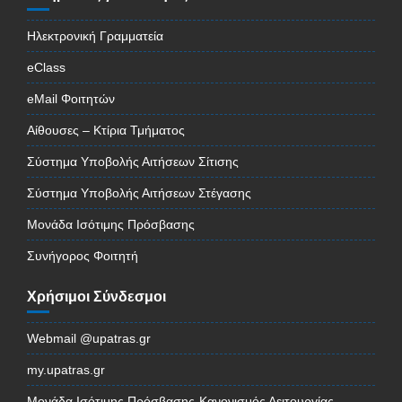
Ηλεκτρονική Γραμματεία
eClass
eMail Φοιτητών
Αίθουσες – Κτίρια Τμήματος
Σύστημα Υποβολής Αιτήσεων Σίτισης
Σύστημα Υποβολής Αιτήσεων Στέγασης
Μονάδα Ισότιμης Πρόσβασης
Συνήγορος Φοιτητή
Χρήσιμοι Σύνδεσμοι
Webmail @upatras.gr
my.upatras.gr
Μονάδα Ισότιμης Πρόσβασης-Κανονισμός Λειτουργίας