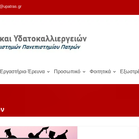
@upatras.gr
Εργαστήρια-Έρευνα
Προσωπικό
Φοιτητικά
Εξωστρέ
ων