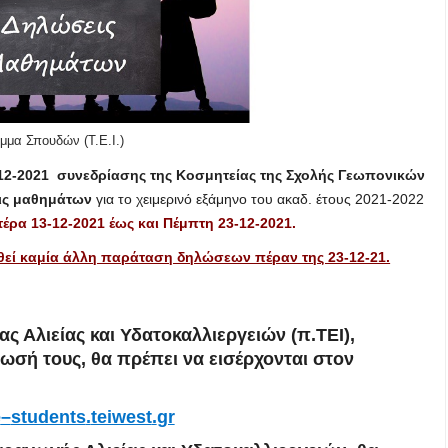
μμα Σπουδών (T.E.I.)
12-2021
συνεδρίασης της Κοσμητείας της Σχολής Γεωπονικών
ις μαθημάτων
για το χειμερινό εξάμηνο του ακαδ. έτους 2021-2022
τέρα 13-12-2021 έως και Πέμπτη 23-12-2021
.
οθεί καμία άλλη παράταση δηλώσεων πέραν της 23-12-21.
ας Αλιείας και Υδατοκαλλιεργειών (π.ΤΕ
Ι)
,
σή τους, θα πρέπει να εισέρχονται στον
e
–
students
.
teiwest
.
gr