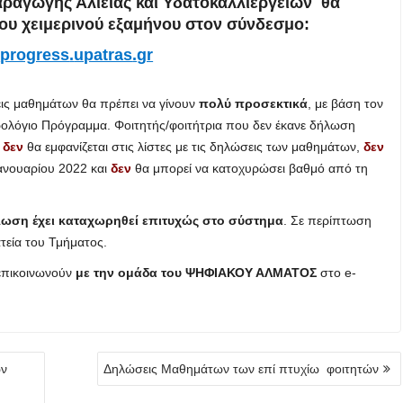
ραγωγής Αλιείας και Υδατοκαλλιεργειών
θα
ου χειμερινού εξαμήνου στον σύνδεσμο:
/
progress
.
upatras
.
gr
σεις μαθημάτων θα πρέπει να γίνουν
πολύ προσεκτικά
, με βάση τον
ολόγιο Πρόγραμμα. Φοιτητής/φοιτήτρια που δεν έκανε δήλωση
υ
δεν
θα εμφανίζεται στις λίστες με τις δηλώσεις των μαθημάτων,
δεν
Ιανουαρίου 2022 και
δεν
θα μπορεί να κατοχυρώσει βαθμό από τη
δήλωση έχει καταχωρηθεί επιτυχώς στο σύστημα
. Σε περίπτωση
τεία του Τμήματος.
 επικοινωνούν
με την ομάδα του ΨΗΦΙΑΚΟΥ ΑΛΜΑΤΟΣ
στο e-
ών
Δηλώσεις Μαθημάτων των επί πτυχίω φοιτητών