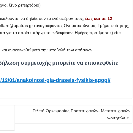
χνο, ξένο ρεπερτόριο)
ακαλούνται να δηλώσουν το ενδιαφέρον τους,
έως και τις 12
elfare@upatras.gr
(αναγράφοντας Ονοματεπώνυμο, Τμήμα φοίτησης,
 για τα οποία υπάρχει το ενδιαφέρον, Ημέρες προτίμησης) είτε
και ανακοινωθεί μετά την υποβολή των αιτήσεων.
 δήλωση συμμετοχής μπορείτε να επισκεφθείτε
1/12/01/anakoinosi-gia-draseis-fysikis-agogi/
Τελετή Ορκωμοσίας Προπτυχιακών- Μεταπτυχιακών
Φοιτητών