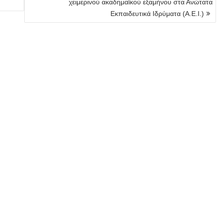
χειμερινού ακαδημαϊκού εξαμήνου στα Ανώτατα
Εκπαιδευτικά Ιδρύματα (Α.Ε.Ι.)