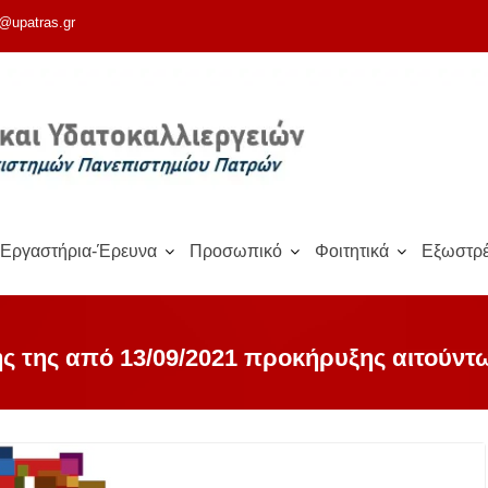
@upatras.gr
Εργαστήρια-Έρευνα
Προσωπικό
Φοιτητικά
Εξωστρέ
ς της από 13/09/2021 προκήρυξης αιτούντ