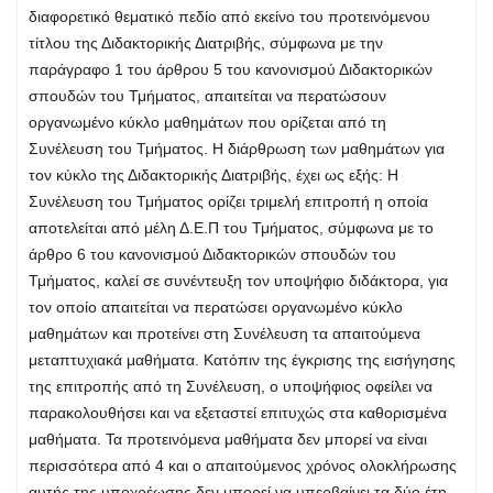
διαφορετικό θεματικό πεδίο από εκείνο του προτεινόμενου
τίτλου της Διδακτορικής Διατριβής, σύμφωνα με την
παράγραφο 1 του άρθρου 5 του κανονισμού Διδακτορικών
σπουδών του Τμήματος, απαιτείται να περατώσουν
οργανωμένο κύκλο μαθημάτων που ορίζεται από τη
Συνέλευση του Τμήματος. Η διάρθρωση των μαθημάτων για
τον κύκλο της Διδακτορικής Διατριβής, έχει ως εξής: Η
Συνέλευση του Τμήματος ορίζει τριμελή επιτροπή η οποία
αποτελείται από μέλη Δ.Ε.Π του Τμήματος, σύμφωνα με το
άρθρο 6 του κανονισμού Διδακτορικών σπουδών του
Τμήματος, καλεί σε συνέντευξη τον υποψήφιο διδάκτορα, για
τον οποίο απαιτείται να περατώσει οργανωμένο κύκλο
μαθημάτων και προτείνει στη Συνέλευση τα απαιτούμενα
μεταπτυχιακά μαθήματα. Κατόπιν της έγκρισης της εισήγησης
της επιτροπής από τη Συνέλευση, ο υποψήφιος οφείλει να
παρακολουθήσει και να εξεταστεί επιτυχώς στα καθορισμένα
μαθήματα. Τα προτεινόμενα μαθήματα δεν μπορεί να είναι
περισσότερα από 4 και ο απαιτούμενος χρόνος ολοκλήρωσης
αυτής της υποχρέωσης δεν μπορεί να υπερβαίνει τα δύο έτη.