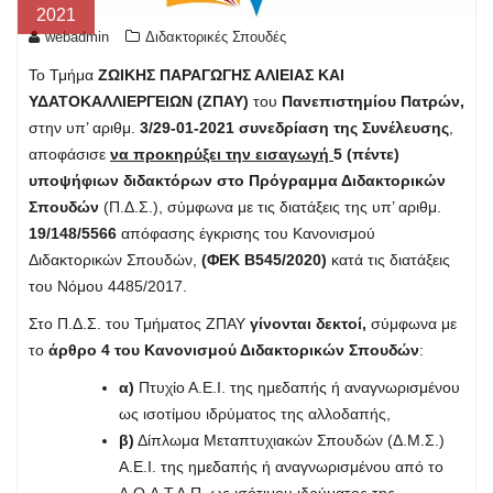
2021
webadmin
Διδακτορικές Σπουδές
Το Τμήμα
ΖΩΙΚΗΣ ΠΑΡΑΓΩΓΗΣ ΑΛΙΕΙΑΣ ΚΑΙ
ΥΔΑΤΟΚΑΛΛΙΕΡΓΕΙΩΝ (ΖΠΑΥ)
του
Πανεπιστημίου Πατρών,
στην υπ’ αριθμ.
3/29-01-2021 συνεδρίαση της Συνέλευσης
,
αποφάσισε
να προκηρύξει την εισαγωγή
5 (πέντε)
υποψήφιων διδακτόρων στο Πρόγραμμα Διδακτορικών
Σπουδών
(Π.Δ.Σ.), σύμφωνα με τις διατάξεις της υπ’ αριθμ.
19/148/5566
απόφασης έγκρισης του Κανονισμού
Διδακτορικών Σπουδών,
(ΦΕΚ Β545/2020)
κατά τις διατάξεις
του Νόμου 4485/2017.
Στο Π.Δ.Σ. του Τμήματος ΖΠΑΥ
γίνονται δεκτοί,
σύμφωνα με
το
άρθρο 4 του Κανονισμού Διδακτορικών Σπουδών
:
α)
Πτυχίο Α.Ε.Ι. της ημεδαπής ή αναγνωρισμένου
ως ισοτίμου ιδρύματος της αλλοδαπής,
β)
Δίπλωμα Μεταπτυχιακών Σπουδών (Δ.Μ.Σ.)
Α.Ε.Ι. της ημεδαπής ή αναγνωρισμένου από το
Δ.Ο.Α.Τ.Α.Π. ως ισότιμου ιδρύματος της