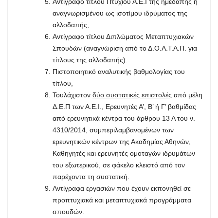
Αντίγραφο τίτλου Πτυχίου Α.Ε.Ι της ημεδαπής ή
αναγνωρισμένου ως ισοτίμου ιδρύματος της
αλλοδαπής,
Αντίγραφο τίτλου Διπλώματος Μεταπτυχιακών
Σπουδών (αναγνώριση από το Δ.Ο.Α.Τ.Α.Π. για
τίτλους της αλλοδαπής).
Πιστοποιητικό αναλυτικής βαθμολογίας του
τίτλου,
Τουλάχιστον
δύο συστατικές επιστολές
από μέλη
Δ.Ε.Π των Α.Ε.Ι., Ερευνητές Α’, Β’ ή Γ’ βαθμίδας
από ερευνητικά κέντρα του άρθρου 13 Α του ν.
4310/2014, συμπεριλαμβανομένων των
ερευνητικών κέντρων της Ακαδημίας Αθηνών,
Καθηγητές και ερευνητές ομοταγών ιδρυμάτων
του εξωτερικού, σε φάκελο κλειστό από τον
παρέχοντα τη συστατική.
Αντίγραφα εργασιών που έχουν εκπονηθεί σε
προπτυχιακά και μεταπτυχιακά προγράμματα
σπουδών.