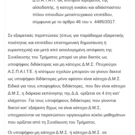
αλλοδαπής, ή κατοχή ενιαίου και αδιάσπαστου
τίτλου σπουδών μεταπτυχιακού επιπέδου,
σύμφωνα με το άρθρο 46 του ν. 4485/2017.
Σε εξαιρετικές περιπτώσεις (όπως για παράδειγμα εξαιρετικής
ποιότητας και επιπέδου επιστημονική δημοσίευση ή
ευρεσιτεχνία) και μετά από αιτιολογημένη απόφαση της
Συνέλευσης του Τμήματος μπορεί να γίνει δεκτός ως
υποψήφιος διδάκτορας και μη κάτοχος Δ.Μ.Σ. Πτυχιούχοι
Α.Σ.Π.Α.Ι.Τ.Ε. ή ισότιμων σχολών μπορούν να γίνουν δεκτοί
ως υποψήφιοι διδάκτορες μόνο εφόσον είναι κάτοχοι Δ.Μ.Σ.
Ειδικά για τους υποψηφίους διδάκτορες, που δεν είναι κάτοχοι
Δ.Μ.Σ, η διάρκεια εκπόνησης της Δ.Δ. ορίζεται σε 4 έτη κατ’
ελάχιστον. Για τους υποψήφιους διδάκτορες που γίνονται
δεκτοί κατ’ εξαίρεση δίχως να είναι κάτοχοι Δ.Μ.Σ,
υποχρεούνται να περατώσουν οργανωμένο κύκλο μαθημάτων
που ορίζεται από τη Συνέλευση του Τμήματος.
Οι υποψήφιοι μη κάτοχοι Δ.Μ.Σ. ή κάτοχοι Δ.Μ.Σ. σε