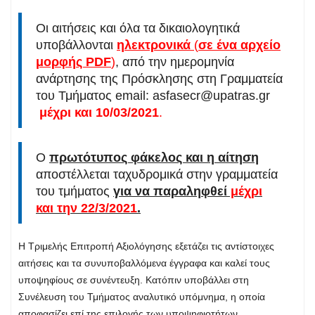
Οι αιτήσεις και όλα τα δικαιολογητικά
υποβάλλονται
ηλεκτρονικά
(
σε ένα αρχείο
μορφής PDF
)
, από την ημερομηνία
ανάρτησης της Πρόσκλησης στη Γραμματεία
του Τμήματος email:
asfasecr@upatras.gr
μέχρι και 10/03/2021
.
O
πρωτότυπος φάκελος και η αίτηση
αποστέλλεται ταχυδρομικά στην γραμματεία
του τμήματος
για να παραληφθεί
μέχρι
και την 22/3/2021
.
Η Τριμελής Επιτροπή Αξιολόγησης εξετάζει τις αντίστοιχες
αιτήσεις και τα συνυποβαλλόμενα έγγραφα και καλεί τους
υποψηφίους σε συνέντευξη. Κατόπιν υποβάλλει στη
Συνέλευση του Τμήματος αναλυτικό υπόμνημα, η οποία
αποφασίζει επί της επιλογής των υποψηφιοτήτων.