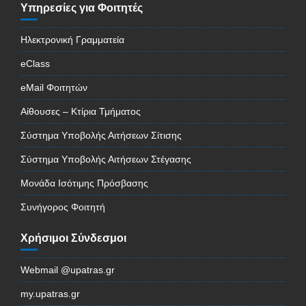
Υπηρεσίες για Φοιτητές
Ηλεκτρονική Γραμματεία
eClass
eMail Φοιτητών
Αίθουσες – Κτίρια Τμήματος
Σύστημα Υποβολής Αιτήσεων Σίτισης
Σύστημα Υποβολής Αιτήσεων Στέγασης
Μονάδα Ισότιμης Πρόσβασης
Συνήγορος Φοιτητή
Χρήσιμοι Σύνδεσμοι
Webmail @upatras.gr
my.upatras.gr