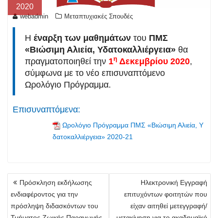
2020
webadmin
Μεταπτυχιακές Σπουδές
Η
έναρξη των μαθημάτων
του
ΠΜΣ
«Βιώσιμη Αλιεία, Υδατοκαλλιέργεια»
θα
η
πραγματοποιηθεί την
1
Δεκεμβρίου 2020
,
σύμφωνα με το νέο επισυναπτόμενο
Ωρολόγιο Πρόγραμμα.
Επισυναπτόμενα:
Ωρολόγιο Πρόγραμμα ΠΜΣ «Βιώσιμη Αλιεία, Υ
δατοκαλλιέργεια» 2020-21
Πλοήγηση
Πρόσκληση εκδήλωσης
Ηλεκτρονική Εγγραφή
άρθρων
ενδιαφέροντος για την
επιτυχόντων φοιτητών που
πρόσληψη διδασκόντων του
είχαν αιτηθεί μετεγγραφή/
Τμήματος Zωικής Παραγωγής,
μετακίνηση για το ακαδημαϊκό