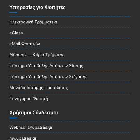
Υπηρεσίες για Φοιτητές
Ηλεκτρονική Γραμματεία
eClass
eMail Φοιτητών
Αίθουσες – Κτίρια Τμήματος
Σύστημα Υποβολής Αιτήσεων Σίτισης
Σύστημα Υποβολής Αιτήσεων Στέγασης
Μονάδα Ισότιμης Πρόσβασης
Συνήγορος Φοιτητή
Χρήσιμοι Σύνδεσμοι
Webmail @upatras.gr
my.upatras.gr