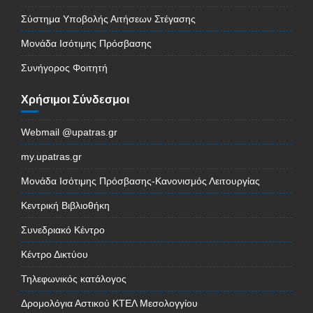
Σύστημα Υποβολής Αιτήσεων Στέγασης
Μονάδα Ισότιμης Πρόσβασης
Συνήγορος Φοιτητή
Χρήσιμοι Σύνδεσμοι
Webmail @upatras.gr
my.upatras.gr
Μονάδα Ισότιμης Πρόσβασης-Κανονισμός Λειτουργίας
Κεντρική Βιβλιοθήκη
Συνεδριακό Κέντρο
Κέντρο Δικτύου
Τηλεφωνικός κατάλογος
Δρομολόγια Αστικού ΚΤΕΛ Μεσολογγίου