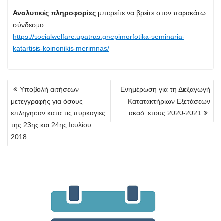
Αναλυτικές πληροφορίες
μπορείτε να βρείτε στον παρακάτω
σύνδεσμο:
https://socialwelfare.upatras.gr/epimorfotika-seminaria-
katartisis-koinonikis-merimnas/
Πλοήγηση
Υποβολή αιτήσεων
Ενημέρωση για τη Διεξαγωγή
άρθρων
μετεγγραφής για όσους
Κατατακτήριων Εξετάσεων
επλήγησαν κατά τις πυρκαγιές
ακαδ. έτους 2020-2021
της 23ης και 24ης Ιουλίου
2018