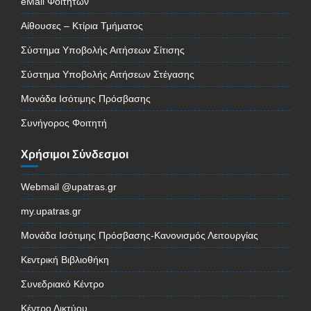
eMail Φοιτητών
Αίθουσες – Κτίρια Τμήματος
Σύστημα Υποβολής Αιτήσεων Σίτισης
Σύστημα Υποβολής Αιτήσεων Στέγασης
Μονάδα Ισότιμης Πρόσβασης
Συνήγορος Φοιτητή
Χρήσιμοι Σύνδεσμοι
Webmail @upatras.gr
my.upatras.gr
Μονάδα Ισότιμης Πρόσβασης-Κανονισμός Λειτουργίας
Κεντρική Βιβλιοθήκη
Συνεδριακό Κέντρο
Κέντρο Δικτύου