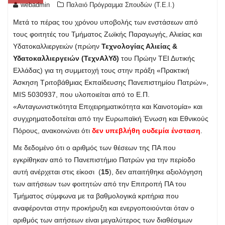
webadmin
Παλαιό Πρόγραμμα Σπουδών (T.E.I.)
Μετά το πέρας του χρόνου υποβολής των ενστάσεων από
τους φοιτητές του Τμήματος Ζωϊκής Παραγωγής, Αλιείας και
Υδατοκαλλιεργειών (πρώην
Τεχνολογίας Αλιείας &
Υδατοκαλλιεργειών (ΤεχνΑλΥδ)
του Πρώην ΤΕΙ Δυτικής
Ελλάδας) για τη συμμετοχή τους στην πράξη «Πρακτική
Άσκηση Τριτοβάθμιας Εκπαίδευσης Πανεπιστημίου Πατρών»,
MIS 5030937, που υλοποιείται από το Ε.Π.
«Ανταγωνιστικότητα Επιχειρηματικότητα και Καινοτομία» και
συγχρηματοδοτείται από την Ευρωπαϊκή Ένωση και Εθνικούς
Πόρους, ανακοινώνει ότι
δεν υπεβλήθη ουδεμία ένσταση
.
Με δεδομένο ότι o αριθμός των θέσεων της ΠΑ που
εγκρίθηκαν από το Πανεπιστήμιο Πατρών για την περίοδο
αυτή ανέρχεται στις είκοσι (
15
), δεν απαιτήθηκε αξιολόγηση
των αιτήσεων των φοιτητών από την Επιτροπή ΠΑ του
Τμήματος σύμφωνα με τα βαθμολογικά κριτήρια που
αναφέρονται στην προκήρυξη και ενεργοποιούνται όταν ο
αριθμός των αιτήσεων είναι μεγαλύτερος των διαθέσιμων