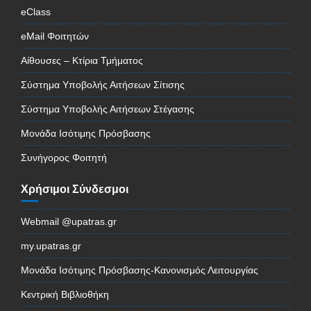
eClass
eMail Φοιτητών
Αίθουσες – Κτίρια Τμήματος
Σύστημα Υποβολής Αιτήσεων Σίτισης
Σύστημα Υποβολής Αιτήσεων Στέγασης
Μονάδα Ισότιμης Πρόσβασης
Συνήγορος Φοιτητή
Χρήσιμοι Σύνδεσμοι
Webmail @upatras.gr
my.upatras.gr
Μονάδα Ισότιμης Πρόσβασης-Κανονισμός Λειτουργίας
Κεντρική Βιβλιοθήκη