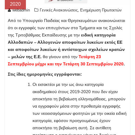
2020
,
webadmin
Γενικές Ανακοινώσεις
Ενημέρωση Πρωτοετών
Από το Υπουργείο Παιδείας και Θρησκευμάτων ανακοινώνεται
ότι οι εγγραφές των επιτυχόντων στα Τμήματα και τις Σχολές
της Τριτοβάθμιας Εκπαίδευσης με την
ειδική κατηγορία
Αλλοδαπών – Αλλογενών αποφοίτων λυκείων εκτός ΕΕ
και αποφοίτων λυκείων ή αντίστοιχων σχολείων κρατών
– μελών της Ε.Ε.
θα γίνουν από την
Τετάρτη 23
Σεπτεμβρίου μέχρι και την Τετάρτη 30 Σεπτεμβρίου 2020
.
Στις ίδιες ημερομηνίες εγγράφονται:
Οι εισακτέοι με την ως άνω κατηγορία
ακαδημαϊκού έτους 2019-2020 που δεν είχαν
αποκτήσει τη βεβαίωση ελληνομάθειας, μπορούν
να εγγραφούν μέσα στην προθεσμία εγγραφής
των νεοεισαγόμενων φοιτητών με την οικεία ειδική
κατηγορία, εφόσον προηγουμένως έχουν
αποκτήσει τη βεβαίωση αυτή. Σε αντίθετη
περίπτωση ο εισαγόμενος χάνει το δικαίωμα