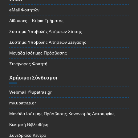
eMail Φοιτητών
Αίθουσες – Κτίρια Τμήματος
Σύστημα Υποβολής Αιτήσεων Σίτισης
Σύστημα Υποβολής Αιτήσεων Στέγασης
Μονάδα Ισότιμης Πρόσβασης
Συνήγορος Φοιτητή
Χρήσιμοι Σύνδεσμοι
Webmail @upatras.gr
my.upatras.gr
Μονάδα Ισότιμης Πρόσβασης-Κανονισμός Λειτουργίας
Κεντρική Βιβλιοθήκη
Συνεδριακό Κέντρο