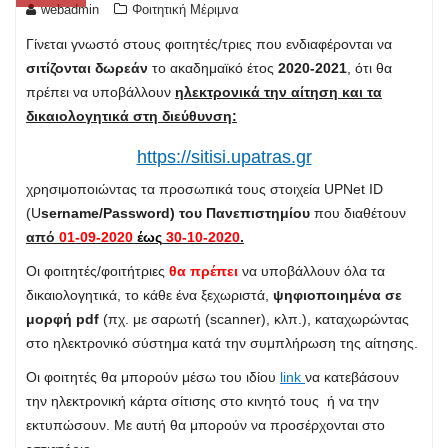
webadmin
Φοιτητική Μέριμνα
Γίνεται γνωστό στους φοιτητές/τριες που ενδιαφέρονται να
σιτίζονται δωρεάν
το ακαδημαϊκό έτος
2020-2021
, ότι θα
πρέπει να υποβάλλουν
ηλεκτρονικά την αίτηση και τα
δικαιολογητικά στη διεύθυνση:
https://sitisi.upatras.gr
χρησιμοποιώντας τα προσωπικά τους στοιχεία UPNet ID
(U
sername
/P
assword) του Πανεπιστημίου
που διαθέτουν
από
01-09-2020
έως
30-10-2020
.
Οι φοιτητές/φοιτήτριες
θα πρέπει
να υποβάλλουν όλα τα
δικαιολογητικά, το κάθε ένα ξεχωριστά,
ψηφιοποιημένα σε
μορφή pdf
(πχ. με σαρωτή (scanner), κλπ.), καταχωρώντας
στο ηλεκτρονικό σύστημα κατά την συμπλήρωση της αίτησης.
Οι φοιτητές θα μπορούν μέσω του ιδίου
link
να κατεβάσουν
την ηλεκτρονική κάρτα σίτισης στο κινητό τους ή να την
εκτυπώσουν. Με αυτή θα μπορούν να προσέρχονται στο