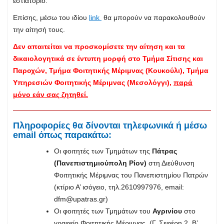
εστιατόριο.
Επίσης, μέσω του ιδίου
link
θα μπορούν να παρακολουθούν
την αίτησή τους.
Δεν απαιτείται να προσκομίσετε την αίτηση και τα
δικαιολογητικά σε έντυπη μορφή στο Τμήμα Σίτισης και
Παροχών, Τμήμα Φοιτητικής Μέριμνας (Κουκούλι), Τμήμα
Υπηρεσιών Φοιτητικής Μέριμνας (Μεσολόγγι),
παρά
μόνο εάν σας ζητηθεί.
Πληροφορίες θα δίνονται τηλεφωνικά ή μέσω
email
όπως παρακάτω:
Οι φοιτητές των Τμημάτων της
Πάτρας
(Πανεπιστημιούπολη Ρίον)
στη Διεύθυνση
Φοιτητικής Μέριμνας του Πανεπιστημίου Πατρών
(κτίριο Α’ ισόγειο, τηλ.2610997976, email:
dfm@upatras.gr
)
Οι φοιτητές των Τμημάτων του
Αγρινίου
στο
γραφείο Φοιτητικής Μέριμνας (Γ. Σεφέρη 2, Β’