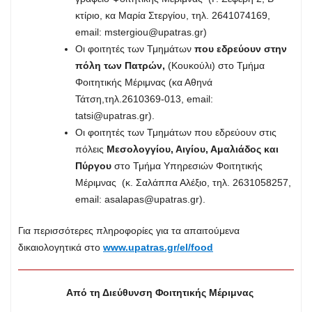
κτίριο, κα Μαρία Στεργίου, τηλ. 2641074169,
email:
mstergiou@upatras.gr
)
Οι φοιτητές των Τμημάτων
που εδρεύουν στην
πόλη των Πατρών,
(Κουκούλι) στο Τμήμα
Φοιτητικής Μέριμνας (κα Αθηνά
Τάτση,τηλ.2610369-013, email:
tatsi@upatras.gr
).
Οι φοιτητές των Τμημάτων που εδρεύουν στις
πόλεις
Μεσολογγίου, Αιγίου, Αμαλιάδος και
Πύργου
στο Τμήμα Υπηρεσιών Φοιτητικής
Μέριμνας (κ. Σαλάππα Αλέξιο, τηλ. 2631058257,
email:
asalapas@upatras.gr
).
Για περισσότερες πληροφορίες για τα απαιτούμενα
δικαιολογητικά στο
www.upatras.gr/el/food
Από τη Διεύθυνση Φοιτητικής Μέριμνας