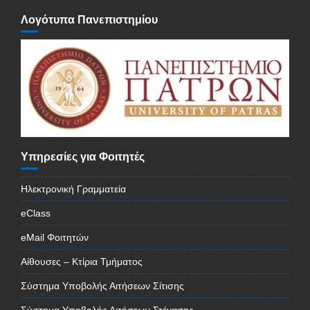
Λογότυπα Πανεπιστημίου
Υπηρεσίες για Φοιτητές
Ηλεκτρονική Γραμματεία
eClass
eMail Φοιτητών
Αίθουσες – Κτίρια Τμήματος
Σύστημα Υποβολής Αιτήσεων Σίτισης
Σύστημα Υποβολής Αιτήσεων Στέγασης